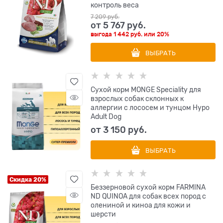
контроль веса
7 209
 руб.
от
5 767
 руб.
выгода
1 442 руб.
или
20%
ВЫБРАТЬ
Сухой корм MONGE Speciality для
взрослых собак склонных к
аллергии с лососем и тунцом Hypo
Adult Dog
от
3 150
 руб.
ВЫБРАТЬ
Скидка 20%
Беззерновой cухой корм FARMINA
ND QUINOA для собак всех пород с
олениной и киноа для кожи и
шерсти