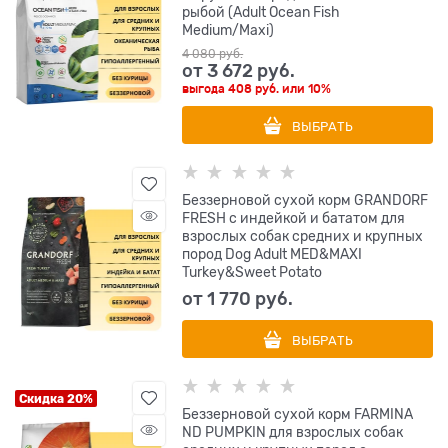
рыбой (Adult Ocean Fish
Medium/Maxi)
4 080
 руб.
от
3 672
 руб.
выгода
408 руб.
или
10%
ВЫБРАТЬ
Беззерновой сухой корм GRANDORF
FRESH с индейкой и бататом для
взрослых собак средних и крупных
пород Dog Adult MED&MAXI
Turkey&Sweet Potato
от
1 770
 руб.
ВЫБРАТЬ
Скидка 20%
Беззерновой cухой корм FARMINA
ND PUMPKIN для взрослых собак