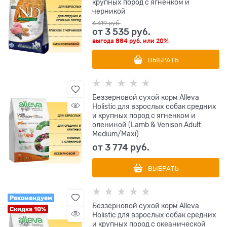
крупных пород с ягненком и
черникой
4 419
 руб.
от
3 535
 руб.
выгода
884 руб.
или
20%
ВЫБРАТЬ
Беззерновой сухой корм Alleva
Holistic для взрослых собак средних
и крупных пород с ягненком и
олениной (Lamb & Venison Adult
Medium/Maxi)
от
3 774
 руб.
ВЫБРАТЬ
Рекомендуем
Беззерновой сухой корм Alleva
Скидка 10%
Holistic для взрослых собак средних
и крупных пород с океанической