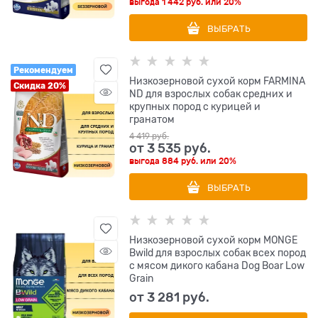
выгода
1 442 руб.
или
20%
ВЫБРАТЬ
Рекомендуем
Низкозерновой cухой корм FARMINA
Скидка 20%
ND для взрослых собак средних и
крупных пород с курицей и
гранатом
4 419
 руб.
от
3 535
 руб.
выгода
884 руб.
или
20%
ВЫБРАТЬ
Низкозерновой сухой корм MONGE
Bwild для взрослых собак всех пород
с мясом дикого кабана Dog Boar Low
Grain
от
3 281
 руб.