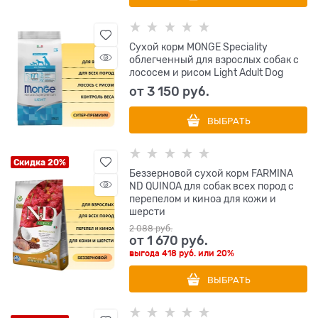
Сухой корм MONGE Speciality
облегченный для взрослых собак с
лососем и рисом Light Adult Dog
от
3 150
 руб.
ВЫБРАТЬ
Скидка 20%
Беззерновой cухой корм FARMINA
ND QUINOA для собак всех пород с
перепелом и киноа для кожи и
шерсти
2 088
 руб.
от
1 670
 руб.
выгода
418 руб.
или
20%
ВЫБРАТЬ