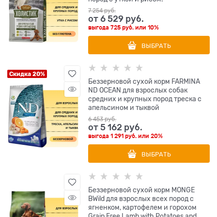
7 254
 руб.
от
6 529
 руб.
выгода
725 руб.
или
10%
ВЫБРАТЬ
Скидка 20%
Беззерновой cухой корм FARMINA
ND OCEAN для взрослых собак
средних и крупных пород треска с
апельсином и тыквой
6 453
 руб.
от
5 162
 руб.
выгода
1 291 руб.
или
20%
ВЫБРАТЬ
Беззерновой сухой корм MONGE
BWild для взрослых всех пород с
ягненком, картофелем и горохом
Grain Free Lamb with Potatoes and