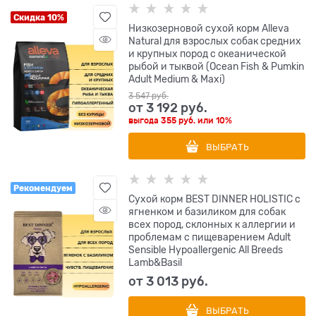
Скидка 10%
Низкозерновой сухой корм Alleva
Natural для взрослых собак средних
и крупных пород с океанической
рыбой и тыквой (Ocean Fish & Pumkin
Adult Medium & Maxi)
3 547
 руб.
от
3 192
 руб.
выгода
355 руб.
или
10%
ВЫБРАТЬ
Рекомендуем
Сухой корм BEST DINNER HOLISTIC с
ягненком и базиликом для собак
всех пород, склонных к аллергии и
проблемам с пищеварением Adult
Sensible Hypoallergenic All Breeds
Lamb&Basil
от
3 013
 руб.
ВЫБРАТЬ