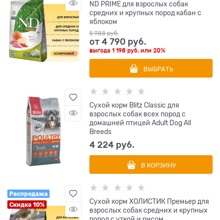
ND PRIME для взрослых собак
средних и крупных пород кабан с
яблоком
5 988
 руб.
от
4 790
 руб.
выгода
1 198 руб.
или
20%
ВЫБРАТЬ
Сухой корм Blitz Classic для
взрослых собак всех пород с
домашней птицей Adult Dog All
Breeds
4 224
 руб.
В КОРЗИНУ
Распродажа
Сухой корм ХОЛИСТИК Премьер для
Скидка 10%
взрослых собак средних и крупных
пород с уткой и рисом.