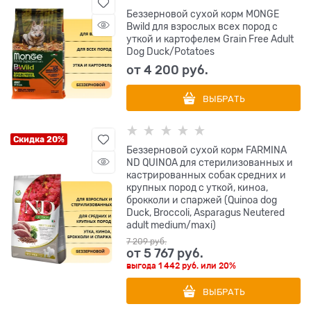
Беззерновой сухой корм MONGE
Bwild для взрослых всех пород с
уткой и картофелем Grain Free Adult
Dog Duck/Potatoes
от
4 200
 руб.
ВЫБРАТЬ
Скидка 20%
Беззерновой cухой корм FARMINA
ND QUINOA для стерилизованных и
кастрированных собак средних и
крупных пород с уткой, киноа,
брокколи и спаржей (Quinoa dog
Duck, Broccoli, Asparagus Neutered
adult medium/maxi)
7 209
 руб.
от
5 767
 руб.
выгода
1 442 руб.
или
20%
ВЫБРАТЬ