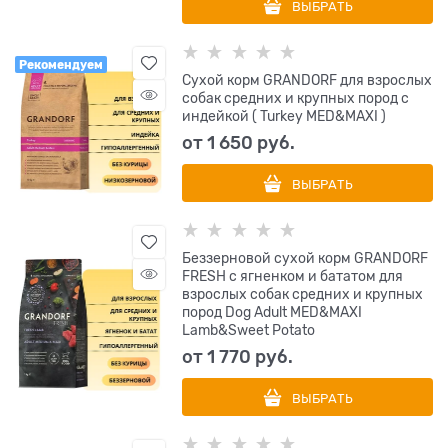
ВЫБРАТЬ
Рекомендуем
Сухой корм GRANDORF для взрослых
собак средних и крупных пород с
индейкой ( Turkey MED&MAXI )
от
1 650
 руб.
ВЫБРАТЬ
Беззерновой сухой корм GRANDORF
FRESH с ягненком и бататом для
взрослых собак средних и крупных
пород Dog Adult MED&MAXI
Lamb&Sweet Potato
от
1 770
 руб.
ВЫБРАТЬ