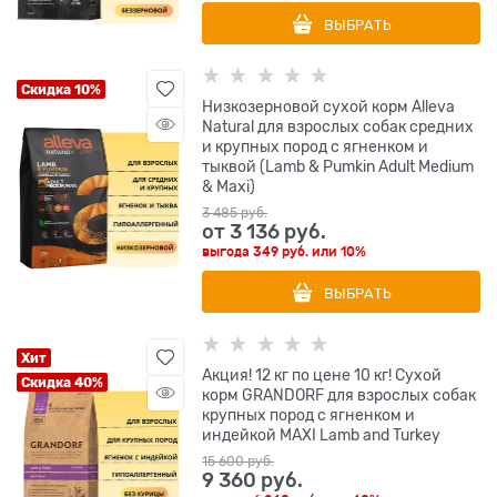
ВЫБРАТЬ
Скидка 10%
Низкозерновой сухой корм Alleva
Natural для взрослых собак средних
и крупных пород с ягненком и
тыквой (Lamb & Pumkin Adult Medium
& Maxi)
3 485
 руб.
от
3 136
 руб.
выгода
349 руб.
или
10%
ВЫБРАТЬ
Хит
Акция! 12 кг по цене 10 кг! Сухой
Скидка 40%
корм GRANDORF для взрослых собак
крупных пород с ягненком и
индейкой MAXI Lamb and Turkey
15 600
 руб.
9 360
 руб.