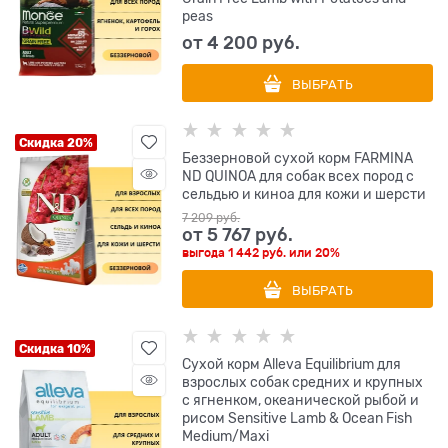
peas
от
4 200
 руб.
ВЫБРАТЬ
Скидка 20%
Беззерновой cухой корм FARMINA
ND QUINOA для собак всех пород с
сельдью и киноа для кожи и шерсти
7 209
 руб.
от
5 767
 руб.
выгода
1 442 руб.
или
20%
ВЫБРАТЬ
Скидка 10%
Сухой корм Alleva Equilibrium для
взрослых собак средних и крупных
с ягненком, океанической рыбой и
рисом Sensitive Lamb & Ocean Fish
Medium/Maxi