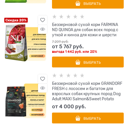
ВЫБРАТЬ
Скидка 20%
Беззерновой cухой корм FARMINA
ND QUINOA для собак всех пород с
уткой и киноа для кожи и шерсти
7 209
 руб.
от
5 767
 руб.
выгода
1 442 руб.
или
20%
ВЫБРАТЬ
Беззерновой сухой корм GRANDORF
FRESH с лососем и бататом для
взрослых собак крупных пород Dog
Adult MAXI Salmon&Sweet Potato
от
4 000
 руб.
ВЫБРАТЬ