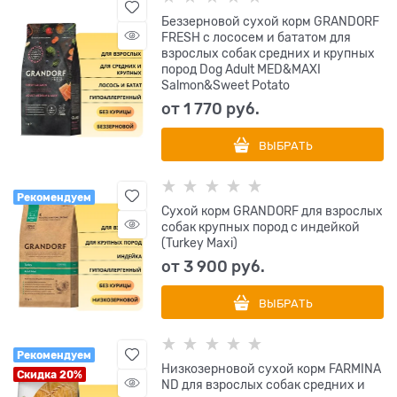
Беззерновой сухой корм GRANDORF
FRESH с лососем и бататом для
взрослых собак средних и крупных
пород Dog Adult MED&MAXI
Salmon&Sweet Potato
от
1 770
 руб.
ВЫБРАТЬ
Рекомендуем
Сухой корм GRANDORF для взрослых
собак крупных пород с индейкой
(Turkey Maxi)
от
3 900
 руб.
ВЫБРАТЬ
Рекомендуем
Низкозерновой cухой корм FARMINA
Скидка 20%
ND для взрослых собак средних и