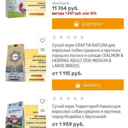
13 071
 руб.
11 764
 руб.
выгода
1 307 руб.
или
10%
В КОРЗИНУ
Сухой корм CRAFTIA NATURA для
взрослых собак средних и крупных
пород из лосося и сельди (SALMON &
HERRING ADULT DOG MEDIUM &
LARGE BREED)
от
1 115
 руб.
ВЫБРАТЬ
Сухой корм ТерриториЯ Кавказ для
взрослых собак средних и крупных
пород Индейка с брусникой
от
1 959
 руб.