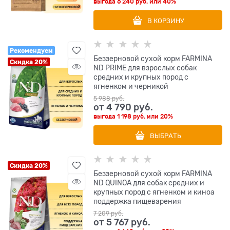
выгода
6 240 руб.
или
40%
В КОРЗИНУ
Рекомендуем
Беззерновой cухой корм FARMINA
Скидка 20%
ND PRIME для взрослых собак
средних и крупных пород с
ягненком и черникой
5 988
 руб.
от
4 790
 руб.
выгода
1 198 руб.
или
20%
ВЫБРАТЬ
Скидка 20%
Беззерновой cухой корм FARMINA
ND QUINOA для собак средних и
крупных пород с ягненком и киноа
поддержка пищеварения
7 209
 руб.
от
5 767
 руб.