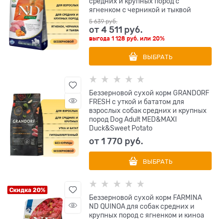
средних и крупных пород с
ягненком с черникой и тыквой
5 639
 руб.
от
4 511
 руб.
выгода
1 128 руб.
или
20%
ВЫБРАТЬ
Беззерновой сухой корм GRANDORF
FRESH с уткой и бататом для
взрослых собак средних и крупных
пород Dog Adult MED&MAXI
Duck&Sweet Potato
от
1 770
 руб.
ВЫБРАТЬ
Скидка 20%
Беззерновой cухой корм FARMINA
ND QUINOA для собак средних и
крупных пород с ягненком и киноа