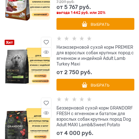
7 209
 руб.
от
5 767
 руб.
выгода
1 442 руб.
или
20%
ВЫБРАТЬ
Хит
Низкозерновой сухой корм PREMIER
для взрослых собак крупных пород с
ягненком и индейкой Adult Lamb
Turkey Maxi
от
2 750
 руб.
ВЫБРАТЬ
Беззерновой сухой корм GRANDORF
FRESH с ягненком и бататом для
взрослых собак крупных пород Dog
Adult MAXI Lamb&Sweet Potato
от
4 000
 руб.