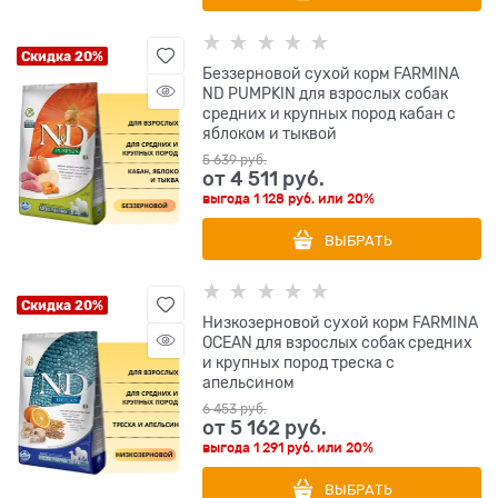
Скидка 20%
Беззерновой cухой корм FARMINA
ND PUMPKIN для взрослых собак
средних и крупных пород кабан с
яблоком и тыквой
5 639
 руб.
от
4 511
 руб.
выгода
1 128 руб.
или
20%
ВЫБРАТЬ
Скидка 20%
Низкозерновой cухой корм FARMINA
OCEAN для взрослых собак средних
и крупных пород треска с
апельсином
6 453
 руб.
от
5 162
 руб.
выгода
1 291 руб.
или
20%
ВЫБРАТЬ