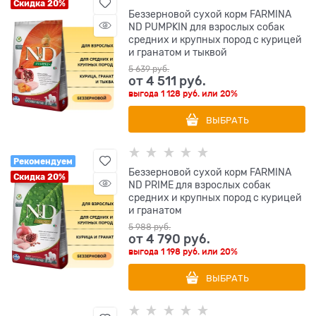
Скидка 20%
Беззерновой cухой корм FARMINA
ND PUMPKIN для взрослых собак
средних и крупных пород с курицей
и гранатом и тыквой
5 639
 руб.
от
4 511
 руб.
выгода
1 128 руб.
или
20%
ВЫБРАТЬ
Рекомендуем
Беззерновой cухой корм FARMINA
Скидка 20%
ND PRIME для взрослых собак
средних и крупных пород с курицей
и гранатом
5 988
 руб.
от
4 790
 руб.
выгода
1 198 руб.
или
20%
ВЫБРАТЬ