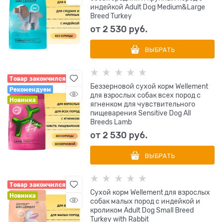
индейкой Adult Dog Medium&Large
Breed Turkey
от
2 530
 руб.
ВЫБРАТЬ
Товар закончился
Беззерновой сухой корм Wellement
Рекомендуем
для взрослых собак всех пород с
Новинка
ягненком для чувствительного
пищеварения Sensitive Dog All
Breeds Lamb
от
2 530
 руб.
ВЫБРАТЬ
Товар закончился
Сухой корм Wellement для взрослых
Новинка
собак малых пород с индейкой и
кроликом Adult Dog Small Breed
Turkey with Rabbit