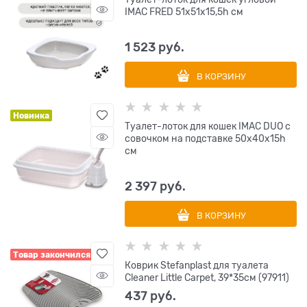
IMAC FRED 51х51х15,5h см
1 523
 руб.
В КОРЗИНУ
Новинка
Туалет-лоток для кошек IMAC DUO с
совочком на подставке 50х40х15h
см
2 397
 руб.
В КОРЗИНУ
Товар закончился
Коврик Stefanplast для туалета
Cleaner Little Carpet, 39*35см (97911)
437
 руб.