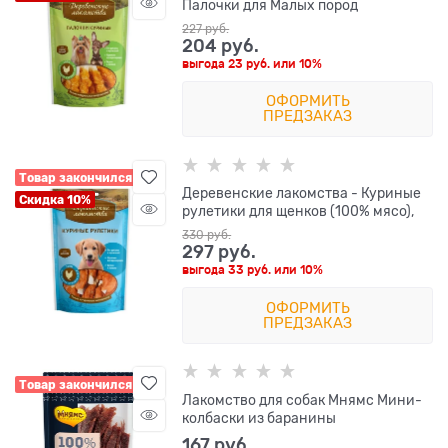
Палочки для Малых пород
227
 руб.
204
 руб.
выгода
23 руб.
или
10%
ОФОРМИТЬ
ПРЕДЗАКАЗ
Товар закончился
Деревенские лакомства - Куриные
Скидка 10%
рулетики для щенков (100% мясо),
330
 руб.
297
 руб.
выгода
33 руб.
или
10%
ОФОРМИТЬ
ПРЕДЗАКАЗ
Товар закончился
Лакомство для собак Мнямс Мини-
колбаски из баранины
167
 руб.