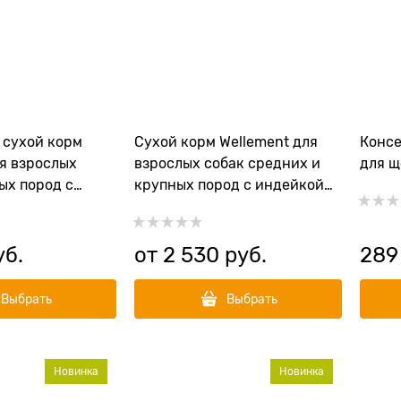
 сухой корм
Сухой корм Wellement для
Консе
ля взрослых
взрослых собак средних и
для щ
ых пород с
крупных пород с индейкой
кроликом Large
Adult Dog Medium&Large
key with Rabbit
Breed Turkey
уб.
от
2 530
 руб.
289
Выбрать
Выбрать
Новинка
Новинка