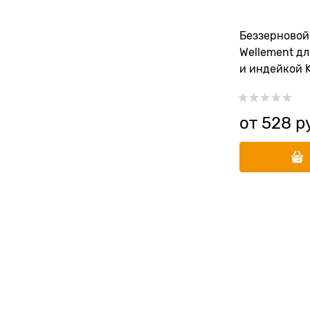
Беззерновой
Wellement дл
и индейкой K
от
528
 р