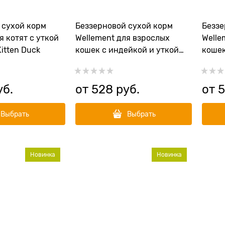
 сухой корм
Беззерновой сухой корм
Беззе
я котят с уткой
Wellement для взрослых
Welle
itten Duck
кошек с индейкой и уткой
кошек
Adult Cat Turkey with Duck
чувст
пищев
Turke
уб.
от
528
 руб.
от
Выбрать
Выбрать
Новинка
Новинка