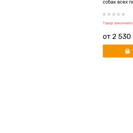
собак всех п
для чувстви
пищеварения
All Breeds L
Товар закончилс
от
2 530