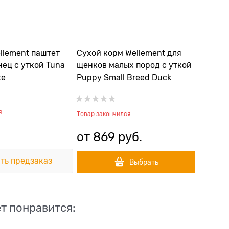
llement паштет
Сухой корм Wellement для
нец с уткой Tuna
щенков малых пород с уткой
te
Puppy Small Breed Duck
я
Товар закончился
от
869
 руб.
ть предзаказ
Выбрать
т понравится: