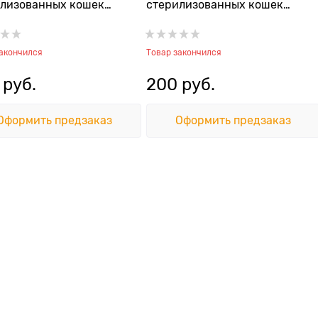
лизованных кошек
стерилизованных кошек
 с ягненком Tuna with
Тунец с уткой Tuna with Duck
Pate
Pate
закончился
Товар закончился
 руб.
200
 руб.
Оформить предзаказ
Оформить предзаказ