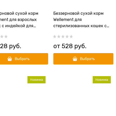
рновой сухой корм
Беззерновой сухой корм
ment для взрослых
Wellement для
 с индейкой для
стерилизованных кошек с
вительного
индейкой и кроликом
арения Adult Cat
Sterilized Cat Turkey with
y
Rabbit
528
 руб.
от
528
 руб.
Выбрать
Выбрать
Новинка
Новинка