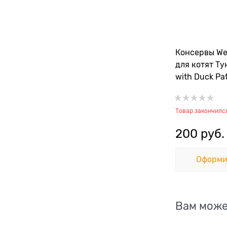
Консервы We
для котят Ту
with Duck Pa
Товар закончилс
200
 руб.
Оформи
Вам може