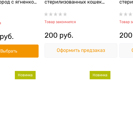
ород с ягненком
стерилизованных кошек
стери
тельного
Тунец с макрелью Tuna with
Тунец
 Sensitive Dog
Mackerel Pate
Lamb 
Товар закончился
Товар 
amb
я
200
 руб.
200
 руб.
Оформить предзаказ
Выбрать
Новинка
Новинка