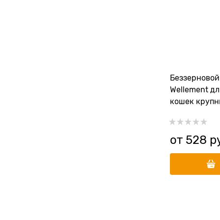
Беззерновой
Wellement д
кошек крупн
индейкой и 
Breed Cat Tur
от
528
 р