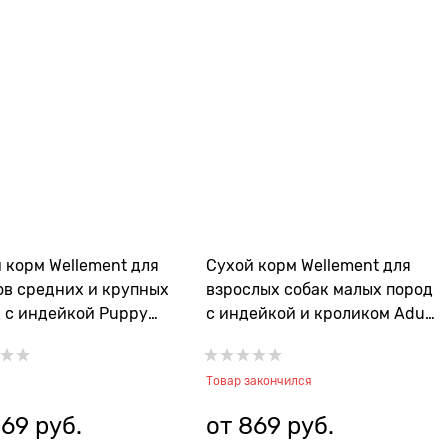
 корм Wellement для
Сухой корм Wellement для
в средних и крупных
взрослых собак малых пород
 с индейкой Puppy
с индейкой и кроликом Adult
m&Large Breed Turkey
Dog Small Breed Turkey with
Rabbit
Товар закончился
869
 руб.
от
869
 руб.