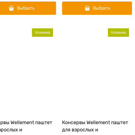
Выбрать
Выбрать
Новинка
Новинка
рвы Wellement паштет
Консервы Wellement паштет
зрослых и
для взрослых и