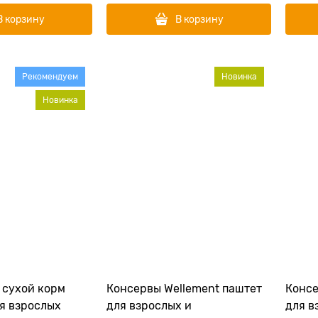
В корзину
В корзину
Рекомендуем
Новинка
Новинка
 сухой корм
Консервы Wellement паштет
Консе
ля взрослых
для взрослых и
для в