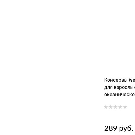
Консервы We
для взрослых
океаническо
289
 руб.