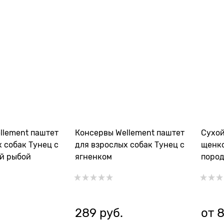
llement паштет
Консервы Wellement паштет
Сухой
 собак Тунец с
для взрослых собак Тунец с
щенко
й рыбой
ягненком
пород
Mediu
289
 руб.
от