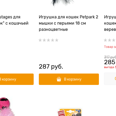
stages для
Игрушка для кошек Petpark 2
Игруш
к" с кошачьей
мышки с перьями 18 см
кошек
разноцветные
верев
Товар 
317
 руб
285
287
 руб.
выгода
В корзину
В корзину