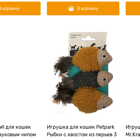
В корзину
В корзину
WI для кошек
Игрушка для кошек Petpark
Игруш
звуковым чипом
Рыбки с хвостом из перьев 3
Mr.Kr