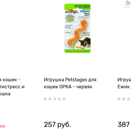
я кошек -
Игрушка Petstages для
Игруш
тистресс и
кошек ОРКА - червяк
Ежик 
ушка
257
 руб.
387
10%