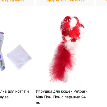
ть предзаказ
Оформить предзаказ
лка для котят и
Игрушка для кошек Petpark
tages
Мяч Пон-Пон с перьями 24
см