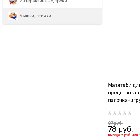
Интерактивные, треки
Мышки, птички ...
Мататаби дл
средство-ан
палочка-игр
87
 руб.
78
 руб.
выгода
9 руб.
или