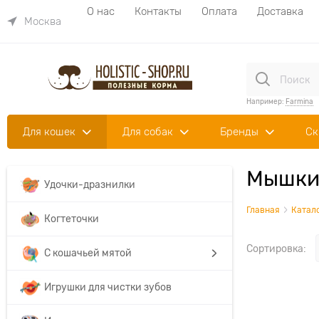
О нас
Контакты
Оплата
Доставка
Москва
Например:
Farmina
Для кошек
Для собак
Бренды
Ск
Мышки,
Удочки-дразнилки
Главная
Катал
Когтеточки
Сортировка:
С кошачьей мятой
Игрушки для чистки зубов