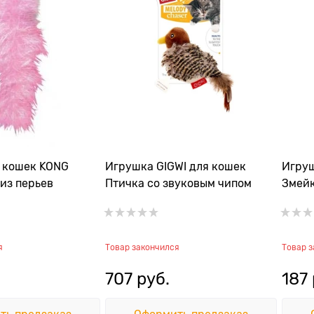
 кошек KONG
Игрушка GIGWI для кошек
Игруш
из перьев
Птичка со звуковым чипом
Змей
я
Товар закончился
Товар 
707
 руб.
187