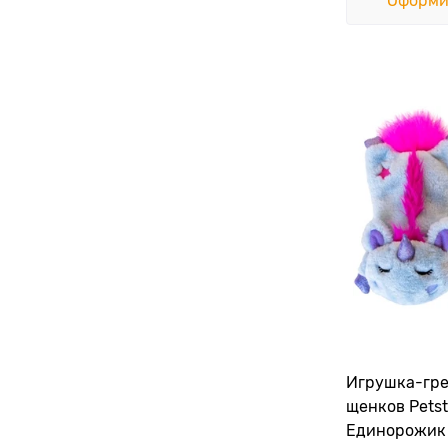
Оформи
Игрушка-гре
щенков Pets
Единорожик