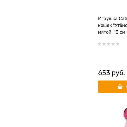
Игрушка Cat
кошек "Утёно
мятой, 13 см
653
 руб.