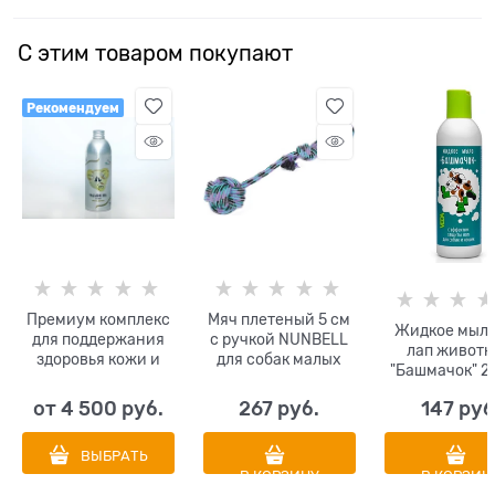
С этим товаром покупают
Рекомендуем
Премиум комплекс
Мяч плетеный 5 см
Жидкое мыло
для поддержания
с ручкой NUNBELL
лап живот
здоровья кожи и
для собак малых
"Башмачок" 2
шерсти собак и
пород диаметр 5 см
кошек! Добавка в
цвета в
от
4 500
 руб.
267
 руб.
147
 руб
корм в виде соуса.
ассортименте
Сделано в Италии!
ВЫБРАТЬ
O2Pets Oil Skin
В КОРЗИНУ
В КОРЗИН