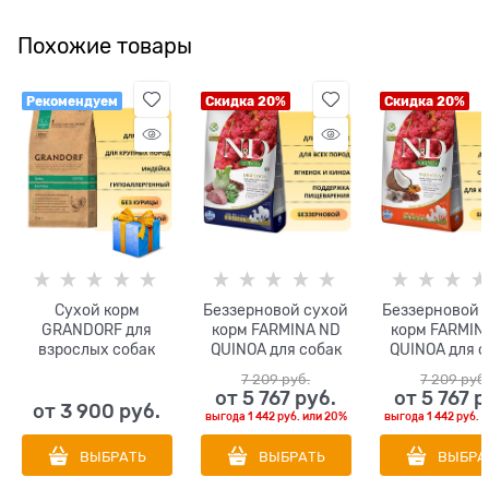
Похожие товары
Рекомендуем
Скидка 20%
Скидка 20%
Сухой корм
Беззерновой cухой
Беззерновой 
GRANDORF для
корм FARMINA ND
корм FARMIN
взрослых собак
QUINOA для собак
QUINOA для с
крупных пород с
средних и крупных
всех пород
7 209
 руб.
7 209
 руб
индейкой (Turkey
пород с ягненком и
сельдью и к
от
5 767
 руб.
от
5 767
 р
Maxi)
киноа поддержка
для кожи и ш
от
3 900
 руб.
выгода
1 442 руб.
или
20%
выгода
1 442 руб.
и
пищеварения
ВЫБРАТЬ
ВЫБРАТЬ
ВЫБРА