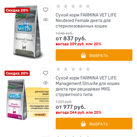
Скидка 20%
Сухой корм FARMINA VET LIFE
Neutered Female диета для
стерилизованных кошек
1 046
 руб.
от
837
 руб.
выгода
209 руб.
или
20%
ВЫБРАТЬ
Скидка 20%
Сухой корм FARMINA VET LIFE
Management Struvite для кошек
диета при рецидивах МКБ
струвитного типа
1 221
 руб.
от
977
 руб.
выгода
244 руб.
или
20%
ВЫБРАТЬ