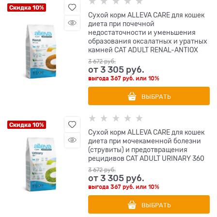
Скидка 10%
Сухой корм ALLEVA CARE для кошек
диета при почечной
недостаточности и уменьшения
образования оксалатных и уратных
камней CAT ADULT RENAL-ANTIOX
3 672
 руб.
от
3 305
 руб.
выгода
367 руб.
или
10%
ВЫБРАТЬ
Скидка 10%
Сухой корм ALLEVA CARE для кошек
диета при мочекаменной болезни
(струвиты) и предотвращения
рецидивов CAT ADULT URINARY 360
3 672
 руб.
от
3 305
 руб.
выгода
367 руб.
или
10%
ВЫБРАТЬ