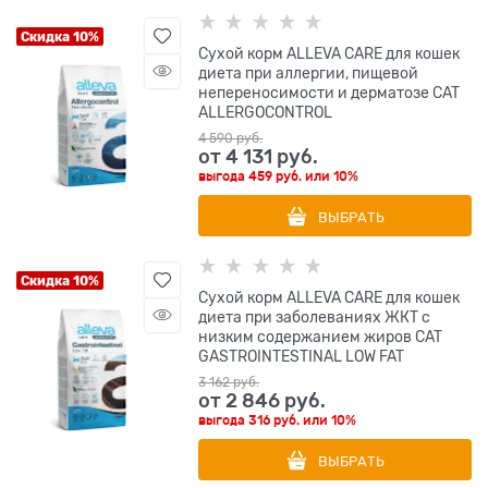
Скидка 10%
Сухой корм ALLEVA CARE для кошек
диета при аллергии, пищевой
непереносимости и дерматозе CAT
ALLERGOCONTROL
4 590
 руб.
от
4 131
 руб.
выгода
459 руб.
или
10%
ВЫБРАТЬ
Скидка 10%
Сухой корм ALLEVA CARE для кошек
диета при заболеваниях ЖКТ с
низким содержанием жиров CAT
GASTROINTESTINAL LOW FAT
3 162
 руб.
от
2 846
 руб.
выгода
316 руб.
или
10%
ВЫБРАТЬ