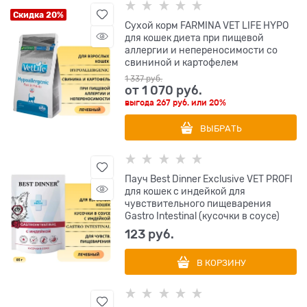
Скидка 20%
Сухой корм FARMINA VET LIFE HYPO
для кошек диета при пищевой
аллергии и непереносимости со
свининой и картофелем
1 337
 руб.
от
1 070
 руб.
выгода
267 руб.
или
20%
ВЫБРАТЬ
Пауч Best Dinner Exclusive VET PROFI
для кошек с индейкой для
чувствительного пищеварения
Gastro Intestinal (кусочки в соусе)
123
 руб.
В КОРЗИНУ