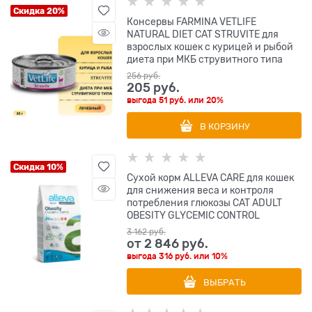
Скидка 20%
Консервы FARMINA VETLIFE
NATURAL DIET CAT STRUVITE для
взрослых кошек с курицей и рыбой
диета при МКБ струвитного типа
256
 руб.
205
 руб.
выгода
51 руб.
или
20%
В КОРЗИНУ
Скидка 10%
Сухой корм ALLEVA CARE для кошек
для снижения веса и контроля
потребления глюкозы CAT ADULT
OBESITY GLYCEMIC CONTROL
3 162
 руб.
от
2 846
 руб.
выгода
316 руб.
или
10%
ВЫБРАТЬ