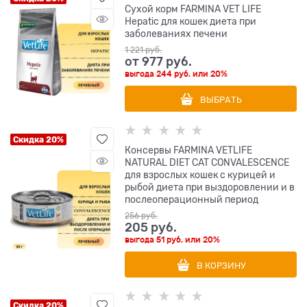
Сухой корм FARMINA VET LIFE
Hepatic для кошек диета при
заболеваниях печени
1 221
 руб.
от
977
 руб.
выгода
244 руб.
или
20%
ВЫБРАТЬ
Скидка 20%
Консервы FARMINA VETLIFE
NATURAL DIET CAT CONVALESCENCE
для взрослых кошек с курицей и
рыбой диета при выздоровлении и в
послеоперационный период
256
 руб.
205
 руб.
выгода
51 руб.
или
20%
В КОРЗИНУ
Скидка 20%