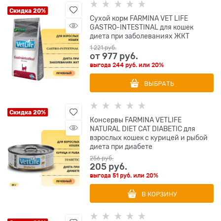
Скидка 20%
Сухой корм FARMINA VET LIFE
GASTRO-INTESTINAL для кошек
диета при заболеваниях ЖКТ
1 221
 руб.
от
977
 руб.
выгода
244 руб.
или
20%
ВЫБРАТЬ
Скидка 20%
Консервы FARMINA VETLIFE
NATURAL DIET CAT DIABETIC для
взрослых кошек с курицей и рыбой
диета при диабете
256
 руб.
205
 руб.
выгода
51 руб.
или
20%
В КОРЗИНУ