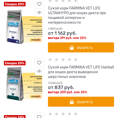
Скидка 20%
Сухой корм FARMINA VET LIFE
ULTRAHYPO для кошек диета при
пищевой аллергии и
непереносимости
1 453
 руб.
от
1 162
 руб.
выгода
291 руб.
или
20%
ВЫБРАТЬ
Скидка 20%
Сухой корм FARMINA VET LIFE Hairball
для кошек диета выведения
шерстяных комочков
1 046
 руб.
от
837
 руб.
выгода
209 руб.
или
20%
ВЫБРАТЬ
Скидка 20%