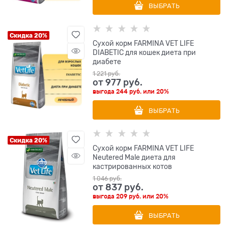
ВЫБРАТЬ
Скидка 20%
Сухой корм FARMINA VET LIFE
DIABETIC для кошек диета при
диабете
1 221
 руб.
от
977
 руб.
выгода
244 руб.
или
20%
ВЫБРАТЬ
Скидка 20%
Сухой корм FARMINA VET LIFE
Neutered Male диета для
кастрированных котов
1 046
 руб.
от
837
 руб.
выгода
209 руб.
или
20%
ВЫБРАТЬ