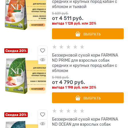
средних и крупных пород кабан с
яблоком и тыквой
5 639
 руб.
от
4 511
 руб.
выгода
1 128 руб.
или
20%
ВЫБРАТЬ
Скидка 20%
Беззерновой cухой корм FARMINA
ND PRIME для взрослых собак
средних и крупных пород кабан с
яблоком
5 988
 руб.
от
4 790
 руб.
выгода
1 198 руб.
или
20%
ВЫБРАТЬ
Скидка 20%
Беззерновой cухой корм FARMINA
ND OCEAN для взрослых собак