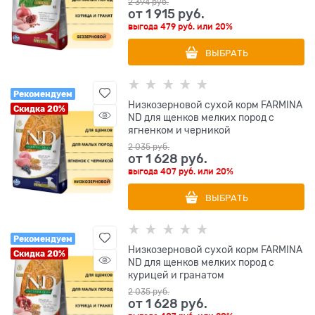
2 394
 руб.
от
1 915
 руб.
выгода
479 руб.
или
20%
ВЫБРАТЬ
Рекомендуем
Низкозерновой cухой корм FARMINA
Скидка 20%
ND для щенков мелких пород с
ягненком и черникой
2 035
 руб.
от
1 628
 руб.
выгода
407 руб.
или
20%
ВЫБРАТЬ
Рекомендуем
Низкозерновой cухой корм FARMINA
Скидка 20%
ND для щенков мелких пород с
курицей и гранатом
2 035
 руб.
от
1 628
 руб.