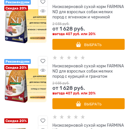
Рекомендуем
Низкозерновой cухой корм FARMINA
Скидка 20%
ND для взрослых собак мелких
пород с ягненком и черникой
2 035
 руб.
от
1 628
 руб.
выгода
407 руб.
или
20%
ВЫБРАТЬ
Рекомендуем
Низкозерновой cухой корм FARMINA
Скидка 20%
ND для взрослых собак мелких
пород с курицей и гранатом
2 035
 руб.
от
1 628
 руб.
выгода
407 руб.
или
20%
ВЫБРАТЬ
Скидка 20%
Низкозерновой cухой корм FARMINA