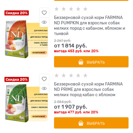
Скидка 20%
Беззерновой cухой корм FARMINA
ND PUMPKIN для взрослых собак
мелких пород с кабаном, яблоком и
тыквой
2 267
 руб.
от
1 814
 руб.
выгода
453 руб.
или
20%
ВЫБРАТЬ
Скидка 20%
Беззерновой cухой корм FARMINA
ND PRIME для взрослых собак
мелких пород кабан с яблоком
2 384
 руб.
от
1 907
 руб.
выгода
477 руб.
или
20%
ВЫБРАТЬ