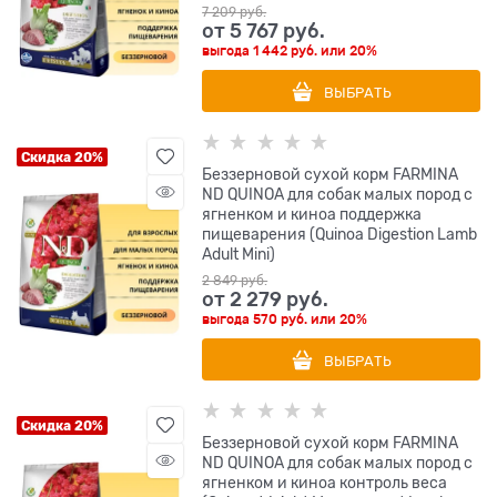
7 209
 руб.
от
5 767
 руб.
выгода
1 442 руб.
или
20%
ВЫБРАТЬ
Скидка 20%
Беззерновой cухой корм FARMINA
ND QUINOA для собак малых пород с
ягненком и киноа поддержка
пищеварения (Quinoa Digestion Lamb
Adult Mini)
2 849
 руб.
от
2 279
 руб.
выгода
570 руб.
или
20%
ВЫБРАТЬ
Скидка 20%
Беззерновой cухой корм FARMINA
ND QUINOA для собак малых пород с
ягненком и киноа контроль веса