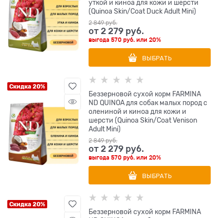
уткой и киноа для кожи и шерсти
(Quinoa Skin/Coat Duck Adult Mini)
2 849
 руб.
от
2 279
 руб.
выгода
570 руб.
или
20%
ВЫБРАТЬ
Скидка 20%
Беззерновой cухой корм FARMINA
ND QUINOA для собак малых пород с
олениной и киноа для кожи и
шерсти (Quinoa Skin/Coat Venison
Adult Mini)
2 849
 руб.
от
2 279
 руб.
выгода
570 руб.
или
20%
ВЫБРАТЬ
Скидка 20%
Беззерновой cухой корм FARMINA