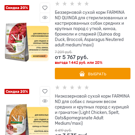
Скидка 20%
Беззерновой cухой корм FARMINA
ND QUINOA для стерилизованных и
кастрированных собак средних и
крупных пород с уткой, киноа,
брокколи и спаржей (Quinoa dog
Duck, Broccoli, Asparagus Neutered
adult medium/maxi)
7 209
 руб.
от
5 767
 руб.
выгода
1 442 руб.
или
20%
ВЫБРАТЬ
Скидка 20%
Низкозерновой cухой корм FARMINA
ND для собак с лишним весом
средних и крупных пород с курицей
и гранатом (Light Chicken, Spelt,
Oats&pomegranate Adult
Medium/maxi)
4 419
 руб.