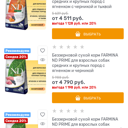
средних и крупных пород с
ягненком с черникой и тыквой
5 639
 руб.
от
4 511
 руб.
выгода
1 128 руб.
или
20%
ВЫБРАТЬ
Рекомендуем
Беззерновой cухой корм FARMINA
Скидка 20%
ND PRIME для взрослых собак
средних и крупных пород с
ягненком и черникой
5 988
 руб.
от
4 790
 руб.
выгода
1 198 руб.
или
20%
ВЫБРАТЬ
Рекомендуем
Беззерновой cухой корм FARMINA
Скидка 20%
ND PRIME для взрослых собак