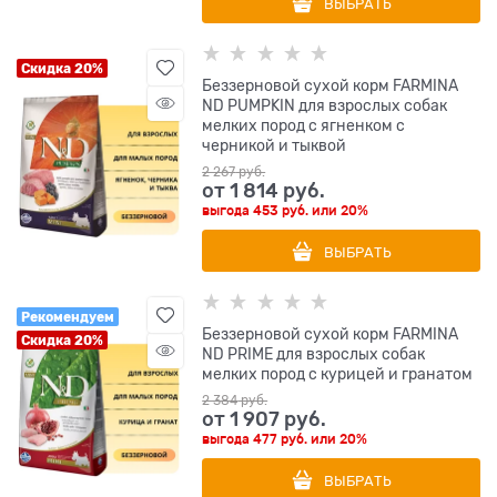
ВЫБРАТЬ
Скидка 20%
Беззерновой cухой корм FARMINA
ND PUMPKIN для взрослых собак
мелких пород с ягненком с
черникой и тыквой
2 267
 руб.
от
1 814
 руб.
выгода
453 руб.
или
20%
ВЫБРАТЬ
Рекомендуем
Беззерновой cухой корм FARMINA
Скидка 20%
ND PRIME для взрослых собак
мелких пород с курицей и гранатом
2 384
 руб.
от
1 907
 руб.
выгода
477 руб.
или
20%
ВЫБРАТЬ