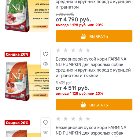
средних и крупных пород с курицей
и гранатом
5 988
 руб.
от
4 790
 руб.
выгода
1 198 руб.
или
20%
ВЫБРАТЬ
Скидка 20%
Беззерновой cухой корм FARMINA
ND PUMPKIN для взрослых собак
средних и крупных пород с курицей
и гранатом и тыквой
5 639
 руб.
от
4 511
 руб.
выгода
1 128 руб.
или
20%
ВЫБРАТЬ
Скидка 20%
Беззерновой cухой корм FARMINA
ND PUMPKIN для взрослых собак