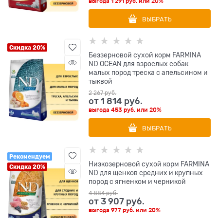
выгода
1 291 руб.
или
20%
ВЫБРАТЬ
Скидка 20%
Беззерновой cухой корм FARMINA
ND OCEAN для взрослых собак
малых пород треска с апельсином и
тыквой
2 267
 руб.
от
1 814
 руб.
выгода
453 руб.
или
20%
ВЫБРАТЬ
Рекомендуем
Низкозерновой cухой корм FARMINA
Скидка 20%
ND для щенков средних и крупных
пород с ягненком и черникой
4 884
 руб.
от
3 907
 руб.
выгода
977 руб.
или
20%