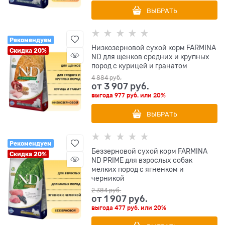
ВЫБРАТЬ
Рекомендуем
Низкозерновой cухой корм FARMINA
Скидка 20%
ND для щенков средних и крупных
пород с курицей и гранатом
4 884
 руб.
от
3 907
 руб.
выгода
977 руб.
или
20%
ВЫБРАТЬ
Рекомендуем
Беззерновой cухой корм FARMINA
Скидка 20%
ND PRIME для взрослых собак
мелких пород с ягненком и
черникой
2 384
 руб.
от
1 907
 руб.
выгода
477 руб.
или
20%