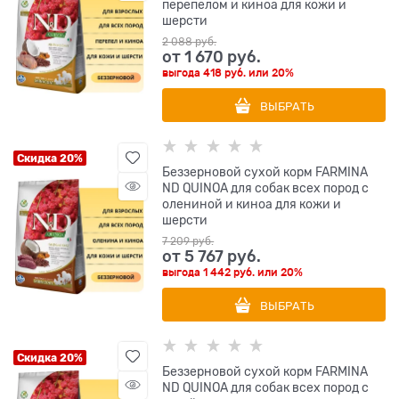
перепелом и киноа для кожи и
шерсти
2 088
 руб.
от
1 670
 руб.
выгода
418 руб.
или
20%
ВЫБРАТЬ
Скидка 20%
Беззерновой cухой корм FARMINA
ND QUINOA для собак всех пород с
олениной и киноа для кожи и
шерсти
7 209
 руб.
от
5 767
 руб.
выгода
1 442 руб.
или
20%
ВЫБРАТЬ
Скидка 20%
Беззерновой cухой корм FARMINA
ND QUINOA для собак всех пород с