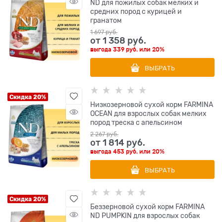
ND для пожилых собак мелких и
средних пород с курицей и
гранатом
1 697
 руб.
от
1 358
 руб.
выгода
339 руб.
или
20%
ВЫБРАТЬ
Скидка 20%
Низкозерновой cухой корм FARMINA
OCEAN для взрослых собак мелких
пород треска с апельсином
2 267
 руб.
от
1 814
 руб.
выгода
453 руб.
или
20%
ВЫБРАТЬ
Скидка 20%
Беззерновой cухой корм FARMINA
ND PUMPKIN для взрослых собак