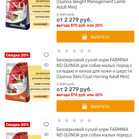
(Quinoa Weight Management Lamb
Adult Mini)
2 849
 руб.
от
2 279
 руб.
выгода
570 руб.
или
20%
ВЫБРАТЬ
Скидка 20%
Беззерновой cухой корм FARMINA
ND QUINOA для собак малых пород с
сельдью и киноа для кожи и шерсти
(Quinoa Skin/Coat Herring Adult Mini)
2 849
 руб.
от
2 279
 руб.
выгода
570 руб.
или
20%
ВЫБРАТЬ
Скидка 20%
Беззерновой cухой корм FARMINA
ND QUINOA для собак малых пород с