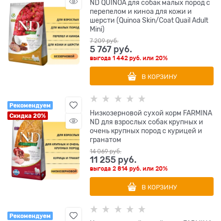
ND QUINOA для собак малых пород с
перепелом и киноа для кожи и
шерсти (Quinoa Skin/Coat Quail Adult
Mini)
7 209
 руб.
5 767
 руб.
выгода
1 442 руб.
или
20%
В КОРЗИНУ
Рекомендуем
Низкозерновой cухой корм FARMINA
Скидка 20%
ND для взрослых собак крупных и
очень крупных пород с курицей и
гранатом
14 069
 руб.
11 255
 руб.
выгода
2 814 руб.
или
20%
В КОРЗИНУ
Рекомендуем