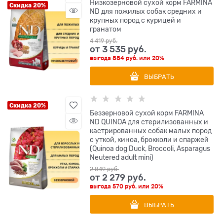
Низкозерновой cухой корм FARMINA
Скидка 20%
ND для пожилых собак средних и
крупных пород с курицей и
гранатом
4 419
 руб.
от
3 535
 руб.
выгода
884 руб.
или
20%
ВЫБРАТЬ
Скидка 20%
Беззерновой cухой корм FARMINA
ND QUINOA для стерилизованных и
кастрированных собак малых пород
с уткой, киноа, брокколи и спаржей
(Quinoa dog Duck, Broccoli, Asparagus
Neutered adult mini)
2 849
 руб.
от
2 279
 руб.
выгода
570 руб.
или
20%
ВЫБРАТЬ