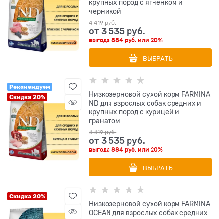
крупных пород с ягненком и
черникой
4 419
 руб.
от
3 535
 руб.
выгода
884 руб.
или
20%
ВЫБРАТЬ
Рекомендуем
Низкозерновой cухой корм FARMINA
Скидка 20%
ND для взрослых собак средних и
крупных пород с курицей и
гранатом
4 419
 руб.
от
3 535
 руб.
выгода
884 руб.
или
20%
ВЫБРАТЬ
Скидка 20%
Низкозерновой cухой корм FARMINA
OCEAN для взрослых собак средних