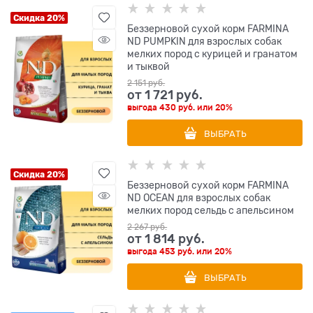
Скидка 20%
Беззерновой cухой корм FARMINA
ND PUMPKIN для взрослых собак
мелких пород с курицей и гранатом
и тыквой
2 151
 руб.
от
1 721
 руб.
выгода
430 руб.
или
20%
ВЫБРАТЬ
Скидка 20%
Беззерновой cухой корм FARMINA
ND OCEAN для взрослых собак
мелких пород сельдь с апельсином
2 267
 руб.
от
1 814
 руб.
выгода
453 руб.
или
20%
ВЫБРАТЬ