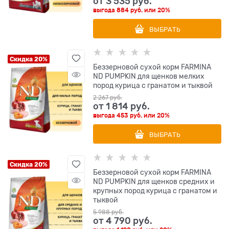
от
3 535
 руб.
выгода
884 руб.
или
20%
ВЫБРАТЬ
Скидка 20%
Беззерновой cухой корм FARMINA
ND PUMPKIN для щенков мелких
пород курица с гранатом и тыквой
2 267
 руб.
от
1 814
 руб.
выгода
453 руб.
или
20%
ВЫБРАТЬ
Скидка 20%
Беззерновой cухой корм FARMINA
ND PUMPKIN для щенков средних и
крупных пород курица с гранатом и
тыквой
5 988
 руб.
от
4 790
 руб.