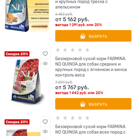
и крупных пород треска с
апельсином
6 453
 руб.
от
5 162
 руб.
выгода
1 291 руб.
или
20%
ВЫБРАТЬ
Скидка 20%
Беззерновой cухой корм FARMINA
ND QUINOA для собак средних и
крупных пород с ягненком и киноа
контроль веса
7 209
 руб.
от
5 767
 руб.
выгода
1 442 руб.
или
20%
ВЫБРАТЬ
Скидка 20%
Беззерновой cухой корм FARMINA
ND QUINOA для собак всех пород с