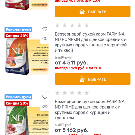
выгода
407 руб.
или
20%
ВЫБРАТЬ
Рекомендуем
Беззерновой cухой корм FARMINA
Скидка 20%
ND PUMPKIN для щенков средних и
крупных пород ягненок с черникой
и тыквой
5 639
 руб.
от
4 511
 руб.
выгода
1 128 руб.
или
20%
ВЫБРАТЬ
Рекомендуем
Беззерновой cухой корм FARMINA
Скидка 20%
ND PRIME для щенков средних и
крупных пород с курицей и
гранатом
6 453
 руб.
от
5 162
 руб.