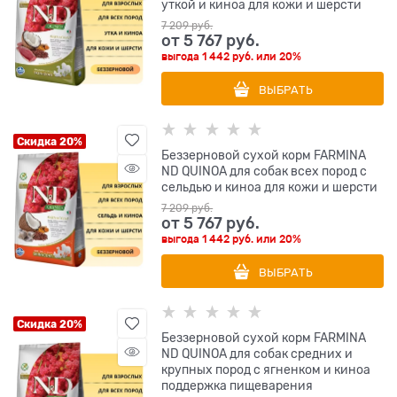
уткой и киноа для кожи и шерсти
7 209
 руб.
от
5 767
 руб.
выгода
1 442 руб.
или
20%
ВЫБРАТЬ
Скидка 20%
Беззерновой cухой корм FARMINA
ND QUINOA для собак всех пород с
сельдью и киноа для кожи и шерсти
7 209
 руб.
от
5 767
 руб.
выгода
1 442 руб.
или
20%
ВЫБРАТЬ
Скидка 20%
Беззерновой cухой корм FARMINA
ND QUINOA для собак средних и
крупных пород с ягненком и киноа
поддержка пищеварения