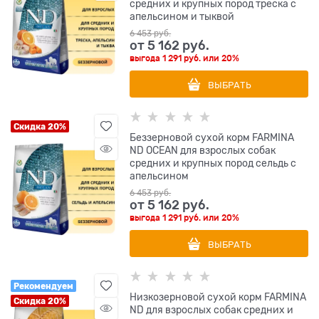
средних и крупных пород треска с
апельсином и тыквой
6 453
 руб.
от
5 162
 руб.
выгода
1 291 руб.
или
20%
ВЫБРАТЬ
Скидка 20%
Беззерновой cухой корм FARMINA
ND OCEAN для взрослых собак
средних и крупных пород сельдь с
апельсином
6 453
 руб.
от
5 162
 руб.
выгода
1 291 руб.
или
20%
ВЫБРАТЬ
Рекомендуем
Низкозерновой cухой корм FARMINA
Скидка 20%
ND для взрослых собак средних и