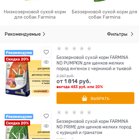
Низкозерновой сухой корм
Беззерновой сухой корм для
для собак Farmina
собак Farmina
Рекомендуемые
Фильтры
Рекомендуем
Беззерновой cухой корм FARMINA
Скидка 20%
ND PUMPKIN для щенков мелких
пород янгенок с черникой и тыквой
2 267
 руб.
от
1 814
 руб.
выгода
453 руб.
или
20%
ВЫБРАТЬ
Рекомендуем
Беззерновой cухой корм FARMINA
Скидка 20%
ND PRIME для щенков мелких пород
с курицей и гранатом