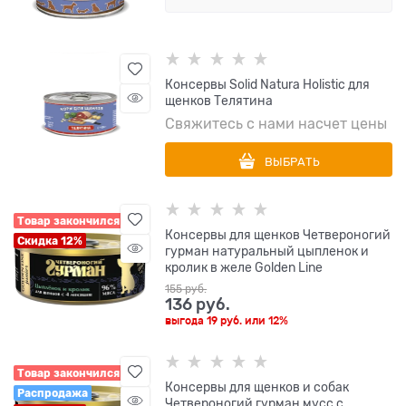
Консервы Solid Natura Holistic для
щенков Телятина
Свяжитесь с нами насчет цены
ВЫБРАТЬ
Товар закончился
Консервы для щенков Четвероногий
Скидка 12%
гурман натуральный цыпленок и
кролик в желе Golden Line
155
 руб.
136
 руб.
выгода
19 руб.
или
12%
Товар закончился
Консервы для щенков и собак
Распродажа
Четвероногий гурман мусс с