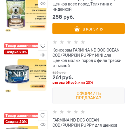
щенков всех пород Телятина с
индейкой
258
 руб.
В КОРЗИНУ
Товар закончился
Консервы FARMINA ND DOG OCEAN
Скидка 20%
COD/PUMPKIN PUPPY MINI для
щенков малых пород с филе трески
и тыквой
326
 руб.
261
 руб.
выгода
65 руб.
или
20%
ОФОРМИТЬ
ПРЕДЗАКАЗ
Товар закончился
FARMINA ND DOG OCEAN
Скидка 20%
COD/PUMPKIN PUPPY для щенков