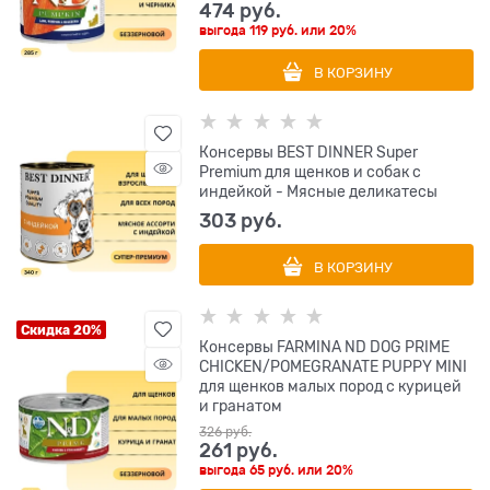
474
 руб.
выгода
119 руб.
или
20%
В КОРЗИНУ
Консервы BEST DINNER Super
Premium для щенков и собак с
индейкой - Мясные деликатесы
303
 руб.
В КОРЗИНУ
Скидка 20%
Консервы FARMINA ND DOG PRIME
CHICKEN/POMEGRANATE PUPPY MINI
для щенков малых пород с курицей
и гранатом
326
 руб.
261
 руб.
выгода
65 руб.
или
20%