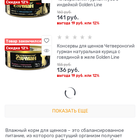
Скидка 12%
индейкой Golden Line
160
 руб.
141
 руб.
выгода
19 руб.
или
12%
Товар закончился
Консервы для щенков Четвероногий
Скидка 12%
гурман натуральная курица с
говядиной в желе Golden Line
155
 руб.
136
 руб.
выгода
19 руб.
или
12%
ПОКАЗАТЬ ЕЩЕ
Влажный корм для щенков – это сбалансированное
питание, из которого растущий организм получает