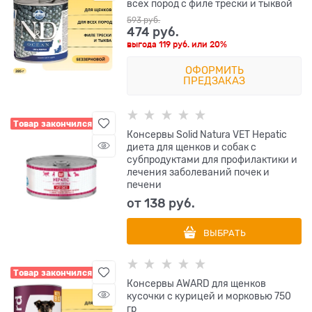
всех пород с филе трески и тыквой
593
 руб.
474
 руб.
выгода
119 руб.
или
20%
ОФОРМИТЬ
ПРЕДЗАКАЗ
Товар закончился
Консервы Solid Natura VET Hepatic
диета для щенков и собак с
субпродуктами для профилактики и
лечения заболеваний почек и
печени
от
138
 руб.
ВЫБРАТЬ
Товар закончился
Консервы AWARD для щенков
кусочки с курицей и морковью 750
гр