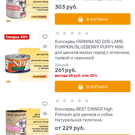
303
 руб.
В КОРЗИНУ
Скидка 20%
Консервы FARMINA ND DOG LAMB,
PUMPKIN/BLUEBERRY PUPPY MINI
для щенков малых пород с ягненком,
тыквой и черникой
326
 руб.
261
 руб.
выгода
65 руб.
или
20%
В КОРЗИНУ
Консервы BEST DINNER High
Premium для щенков и собак
Натуральная телятина
от
229
 руб.