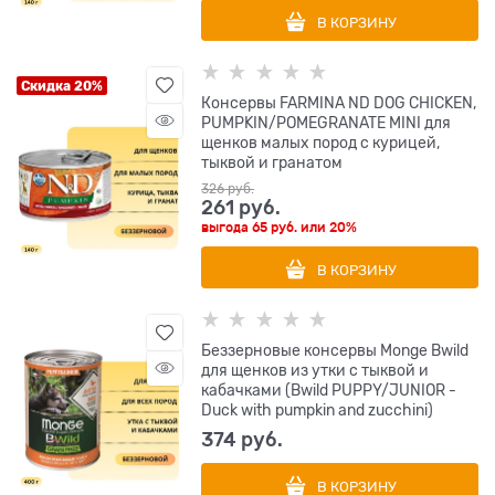
В КОРЗИНУ
Скидка 20%
Консервы FARMINA ND DOG CHICKEN,
PUMPKIN/POMEGRANATE MINI для
щенков малых пород с курицей,
тыквой и гранатом
326
 руб.
261
 руб.
выгода
65 руб.
или
20%
В КОРЗИНУ
Беззерновые консервы Monge Bwild
для щенков из утки с тыквой и
кабачками (Bwild PUPPY/JUNIOR -
Duck with pumpkin and zucchini)
374
 руб.
В КОРЗИНУ