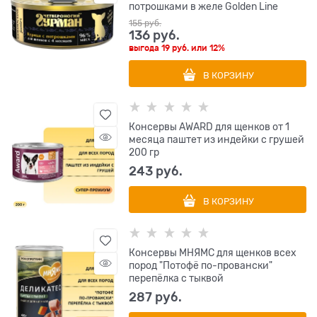
потрошками в желе Golden Line
155
 руб.
136
 руб.
выгода
19 руб.
или
12%
В КОРЗИНУ
Консервы AWARD для щенков от 1
месяца паштет из индейки с грушей
200 гр
243
 руб.
В КОРЗИНУ
Консервы МНЯМС для щенков всех
пород "Потофё по-провански"
перепёлка с тыквой
287
 руб.