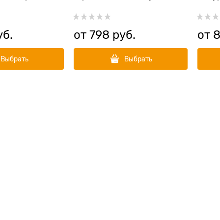
орей (HARMONA
индейки (HARMONA DUCK &
HARM
ISH ADULT CAT)
TURKEY ADULT CAT)
KITTE
уб.
от
798
 руб.
от
Выбрать
Выбрать