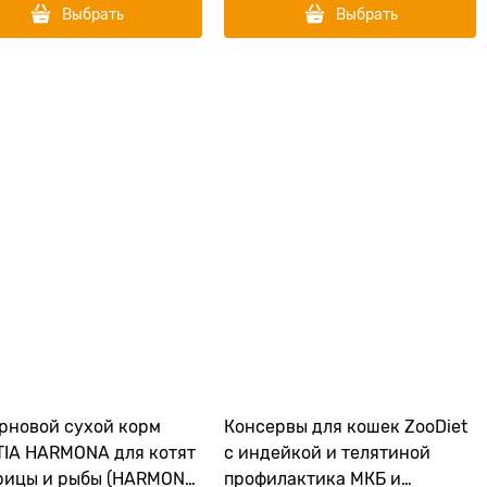
Выбрать
Выбрать
рновой сухой корм
Консервы для кошек ZooDiet
IA HARMONA для котят
с индейкой и телятиной
рицы и рыбы (HARMONA
профилактика МКБ и