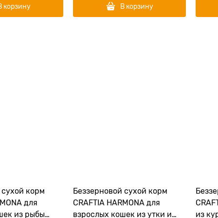
В корзину
В корзину
 сухой корм
Беззерновой сухой корм
Беззе
RMONA для
CRAFTIA HARMONA для
CRAFT
шек из рыбы
взрослых кошек из утки и
из ку