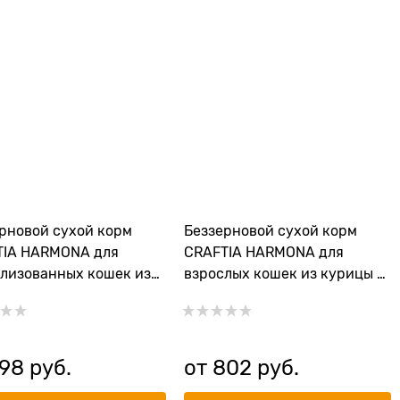
рновой сухой корм
Беззерновой сухой корм
TIA HARMONA для
CRAFTIA HARMONA для
лизованных кошек из
взрослых кошек из курицы и
и индейки (HARMONA
рыбы (HARMONA
LISED DUCK & TURKEY
CHICKEN&FISH ADULT CAT)
 CAT)
98
 руб.
от
802
 руб.