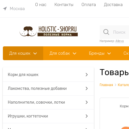
О нас
Контакты
Оплата
Доставка
Москва
Например:
Alleva
Для кошек
Для собак
Бренды
Ск
Товары
Корм для кошек
Главная
Катал
Лакомства, полезные добавки
Наполнители, совочки, лотки
Корм
Игрушки, когтеточки