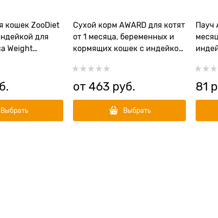
я кошек ZooDiet
Сухой корм AWARD для котят
Пауч 
индейкой для
от 1 месяца, беременных и
месяц
а Weight
кормящих кошек с индейкой
индей
Rabbit/Turkey
и курицей с добавлением
гр
семян льна Healthy growth
б.
от
463
 руб.
81
 
Выбрать
Выбрать