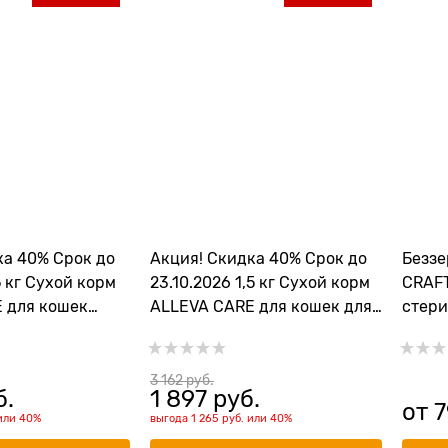
ка 40% Срок до
Акция! Скидка 40% Срок до
Беззе
5 кг Сухой корм
23.10.2026 1,5 кг Сухой корм
CRAF
 для кошек
ALLEVA CARE для кошек для
стери
очекаменной
снижения веса и контроля
утки 
увиты) и
потребления глюкозы CAT
STERI
ения рецидивов
ADULT OBESITY GLYCEMIC
ADULT
3 162
 руб.
б.
1 897
 руб.
RINARY 360
CONTROL
от
7
или
40%
выгода
1 265 руб.
или
40%