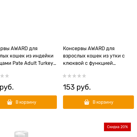
ервы AWARD для
Консервы AWARD для
лых кошек из индейки
взрослых кошек из утки с
щами Pate Adult Turkey
клюквой с функцией
egetables 100 гр
контроля вывода шерсти
Pate Adult Duck and
Cranberry 100 гр
 руб.
153
 руб.
В корзину
В корзину
Скидка 20%