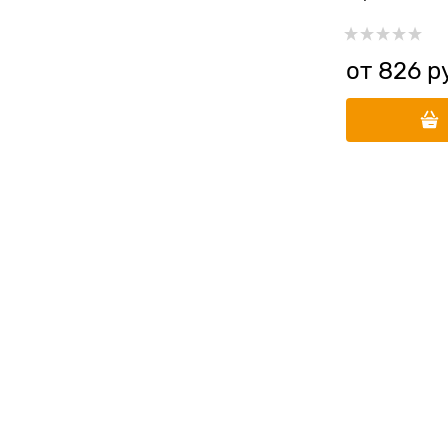
северных м
NORTH SEA F
от
826
 р