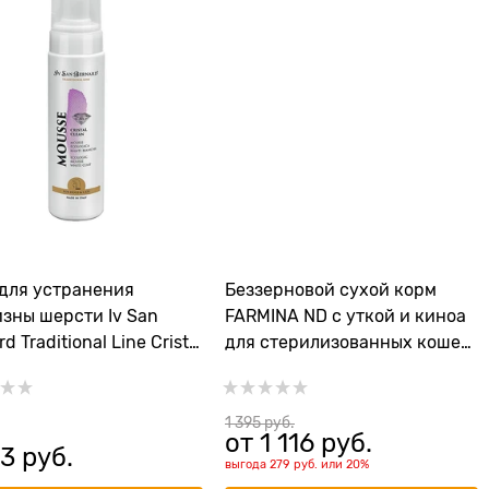
для устранения
Беззерновой cухой корм
зны шерсти Iv San
FARMINA ND с уткой и киноа
d Traditional Line Cristal
для стерилизованных кошек
и кастрированных котов
1 395
 руб.
от
1 116
 руб.
93
 руб.
выгода
279 руб.
или
20%