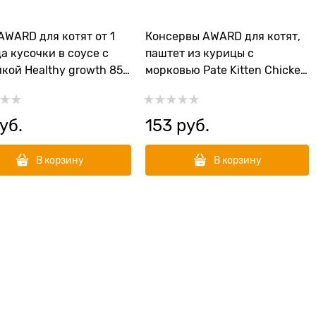
AWARD для котят от 1
Консервы AWARD для котят,
а кусочки в соусе с
паштет из курицы с
кой Healthy growth 85
морковью Pate Kitten Chicken
and Carrot 100 гр
руб.
153
 руб.
В корзину
В корзину