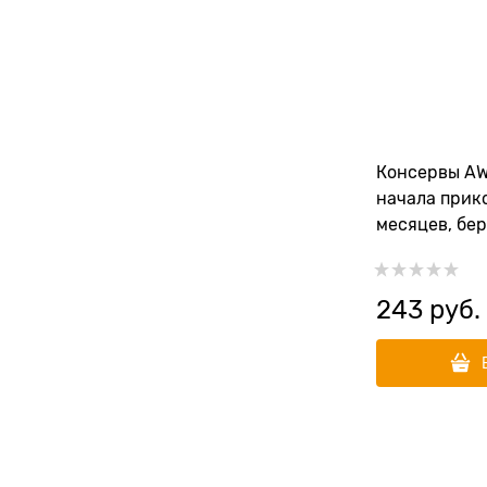
Консервы AW
начала прик
месяцев, бе
кормящих ко
индейки Start
200 гр
243
 руб.