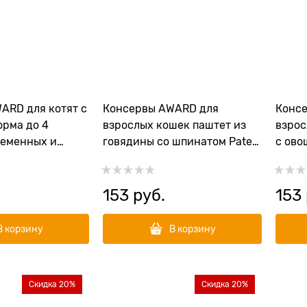
ARD для котят с
Консервы AWARD для
Конс
орма до 4
взрослых кошек паштет из
взрос
ременных и
говядины со шпинатом Pate
с ово
шек паштет из
Adult Beef and Spinach 100 гр
and V
er Kitten Turkey
153
 руб.
153
В корзину
В корзину
Скидка 20%
Скидка 20%