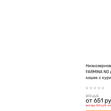
Низкозернов
FARMINA ND 
кошек с кур
тропическим
Tropical Sele
Spelt, Oats A
814
 руб.
от
651
 ру
Feline
выгода
163 руб.
и