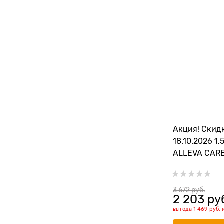
Акция! Скид
18.10.2026 1,
ALLEVA CARE
диета при м
болезни (стр
предотвращ
3 672
 руб.
2 203
 ру
CAT ADULT U
выгода
1 469 руб.