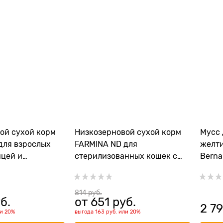
ой cухой корм
Низкозерновой cухой корм
Мусс 
для взрослых
FARMINA ND для
желти
ицей и
стерилизованных кошек с
Bernar
и фруктами
курицей и тропическими
Clean
ction Chicken,
фруктами Tropical Selection
nd Tropical Fruits
Neutered Chicken, Spelt, Oats
814
 руб.
б.
от
651
 руб.
And Tropical Fruits Feline
2 7
ли
20%
выгода
163 руб.
или
20%