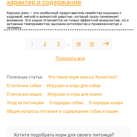
характер и содержание
Корниш-рекс — это необычный представитель семейства кошачьих с
кудрявой, мягкой и волнистой шерстью, который сразу привлекает
внимание. Эти кошки отличаются не только эффектной внешностью, но и
активным темпераментом, высоким интеллектом и привязанностью к
человеку.
...
1
2
3
14
15
Показать всё
Полезные статьи
Что такое корм класса Холистик?
О питании собак
Игрушки и игры для собак
О питании кошек
Игрушки и игры для кошек
Уход за питомцем
О породах собак
О породах кошек
Общие вопросы питания и содержания собак и кошек
Хотите подобрать корм для своего питомца?