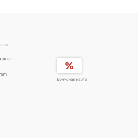
етях
такте
ram
Бонусная карта