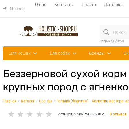
О нас
Контакты
Оплата
Доставка
Москва
Например:
Alleva
Для кошек
Для собак
Бренды
Ск
Беззерновой cухой корм
крупных пород с ягненко
Главная
Каталог
Бренды
Farmina (Фармина) - Холистик и ветеринар
Артикул:
11119/PND0250075
0 отзывов