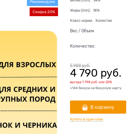
Белки (min):
34%
Рекомендуем
Жиры (min):
18%
Скидка 20%
Класс корма:
Холистик
Вес / Объем
Количество:
5 988
 руб.
4 790
 руб.
выгода
1 198 руб.
или
20%
+144 бонуса на бонусную карту
В корзину
Купить в один клик