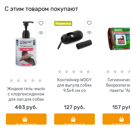
С этим товаром покупают
Новинка
Контейнер WOGY
Гигиеничес
для выгула собак
биоразлага
Жидкое гель-мыло
9.5х4 см со
пакеты "Ай
с хлоргексидином
сменными
гулять" 25 х 4
для лап для собак
рулонами
шт
Территория "Сила
гигиенических
483
 руб.
127
 руб.
157
 руб
свободы" 500 мл
пакетов 2 шт
В КОРЗИНУ
В КОРЗИНУ
В КОРЗИН