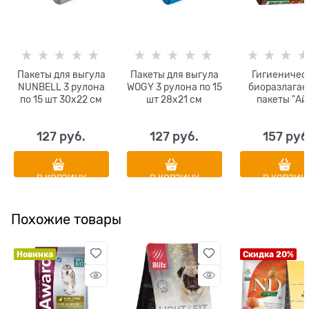
Пакеты для выгула
Пакеты для выгула
Гигиеничес
NUNBELL 3 рулона
WOGY 3 рулона по 15
биоразлага
по 15 шт 30х22 см
шт 28х21 см
пакеты "Ай
гулять" 25 х 4
шт
127
 руб.
127
 руб.
157
 руб
В КОРЗИНУ
В КОРЗИНУ
В КОРЗИН
Похожие товары
Новинка
Скидка 20%