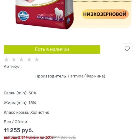
Есть в наличии
Артикул:
Производитель:
Farmina (Фармина)
Белки (min):
30%
Жиры (min):
18%
Класс корма:
Холистик
Вес / Объем
11 255
 руб.
выгода
2 814 руб.
или
20%
14 069
 руб.
+338 бонусов на бонусную карту