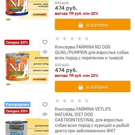
593
 руб.
474
 руб.
выгода
119 руб.
или
20%
В КОРЗИНУ
Скидка 20%
Консервы FARMINA ND DOG
QUAIL/PUMPKIN для взрослых собак
всех пород с перепелом и тыквой
593
 руб.
474
 руб.
выгода
119 руб.
или
20%
В КОРЗИНУ
Распродажа
Консервы FARMINA VETLIFE
Скидка 20%
NATURAL DIET DOG
GASTROINTESTINAL для взрослых
собак всех пород с курицей и рыбой
диета при заболеваниях ЖКТ