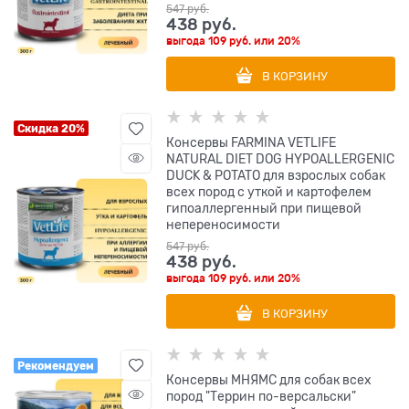
547
 руб.
438
 руб.
выгода
109 руб.
или
20%
В КОРЗИНУ
Скидка 20%
Консервы FARMINA VETLIFE
NATURAL DIET DOG HYPOALLERGENIC
DUCK & POTATO для взрослых собак
всех пород с уткой и картофелем
гипоаллергенный при пищевой
непереносимости
547
 руб.
438
 руб.
выгода
109 руб.
или
20%
В КОРЗИНУ
Рекомендуем
Консервы МНЯМС для собак всех
пород "Террин по-версальски"