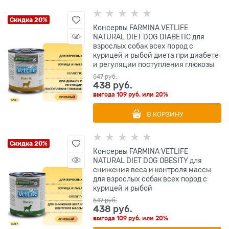
Скидка 20%
Консервы FARMINA VETLIFE
NATURAL DIET DOG DIABETIC для
взрослых собак всех пород с
курицей и рыбой диета при диабете
и регуляции поступления глюкозы
547
 руб.
438
 руб.
выгода
109 руб.
или
20%
В КОРЗИНУ
Скидка 20%
Консервы FARMINA VETLIFE
NATURAL DIET DOG OBESITY для
снижения веса и контроля массы
для взрослых собак всех пород с
курицей и рыбой
547
 руб.
438
 руб.
выгода
109 руб.
или
20%