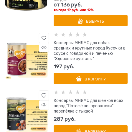
от
136
 руб.
выгода
19 руб.
или
12%
ВЫБРАТЬ
Консервы МНЯМС для собак
средних и крупных пород Кусочки в
соусе с говядиной и печенью
"Здоровые суставы"
197
 руб.
В КОРЗИНУ
Консервы МНЯМС для щенков всех
пород "Потофё по-провански"
перепёлка с тыквой
287
 руб.
В КОРЗИНУ