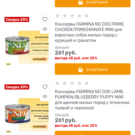
В КОРЗИНУ
Скидка 20%
Консервы FARMINA ND DOG PRIME
CHICKEN/POMEGRANATE MINI для
взрослых собак малых пород с
курицей и гранатом
326
 руб.
261
 руб.
выгода
65 руб.
или
20%
В КОРЗИНУ
Скидка 20%
Консервы FARMINA ND DOG LAMB,
PUMPKIN/BLUEBERRY PUPPY MINI
для щенков малых пород с ягненком,
тыквой и черникой
326
 руб.
261
 руб.
выгода
65 руб.
или
20%