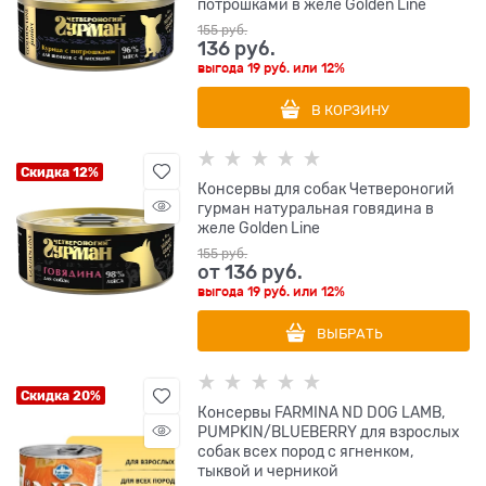
потрошками в желе Golden Line
155
 руб.
136
 руб.
выгода
19 руб.
или
12%
В КОРЗИНУ
Скидка 12%
Консервы для собак Четвероногий
гурман натуральная говядина в
желе Golden Line
155
 руб.
от
136
 руб.
выгода
19 руб.
или
12%
ВЫБРАТЬ
Скидка 20%
Консервы FARMINA ND DOG LAMB,
PUMPKIN/BLUEBERRY для взрослых
собак всех пород с ягненком,
тыквой и черникой