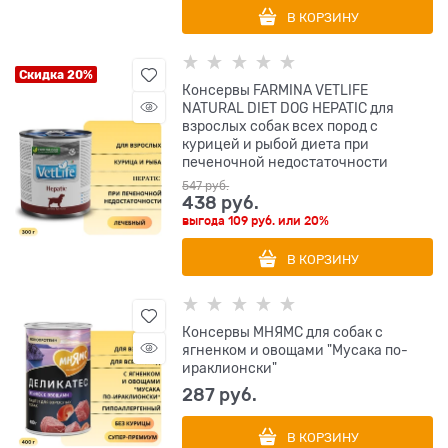
В КОРЗИНУ
Скидка 20%
Консервы FARMINA VETLIFE
NATURAL DIET DOG HEPATIC для
взрослых собак всех пород с
курицей и рыбой диета при
печеночной недостаточности
547
 руб.
438
 руб.
выгода
109 руб.
или
20%
В КОРЗИНУ
Консервы МНЯМС для собак с
ягненком и овощами "Мусака по-
ираклионски"
287
 руб.
В КОРЗИНУ