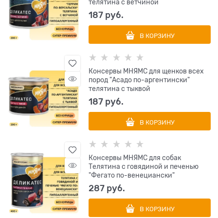
телятина с ветчиной
187
 руб.
В КОРЗИНУ
Консервы МНЯМС для щенков всех
пород "Асадо по-аргентински"
телятина с тыквой
187
 руб.
В КОРЗИНУ
Консервы МНЯМС для собак
Телятина с говядиной и печенью
"Фегато по-венециански"
287
 руб.
В КОРЗИНУ