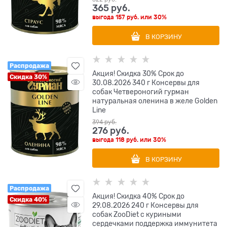
365
 руб.
выгода
157 руб.
или
30%
В КОРЗИНУ
Распродажа
Акция! Скидка 30% Срок до
Скидка 30%
30.08.2026 340 г Консервы для
собак Четвероногий гурман
натуральная оленина в желе Golden
Line
394
 руб.
276
 руб.
выгода
118 руб.
или
30%
В КОРЗИНУ
Распродажа
Акция! Скидка 40% Срок до
Скидка 40%
29.08.2026 240 г Консервы для
собак ZooDiet с куриными
сердечками поддержка иммунитета