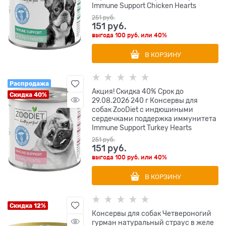
Immune Support Chicken Hearts
251
 руб.
151
 руб.
выгода
100 руб.
или
40%
В КОРЗИНУ
Распродажа
Акция! Скидка 40% Срок до
Скидка 40%
29.08.2026 240 г Консервы для
собак ZooDiet с индюшиными
сердечками поддержка иммунитета
Immune Support Turkey Hearts
251
 руб.
151
 руб.
выгода
100 руб.
или
40%
В КОРЗИНУ
Скидка 12%
Консервы для собак Четвероногий
гурман натуральный страус в желе