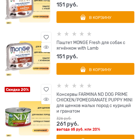
151
 руб.
В КОРЗИНУ
Паштет MONGE Fresh для собак с
ягнёнком with Lamb
151
 руб.
В КОРЗИНУ
Скидка 20%
Консервы FARMINA ND DOG PRIME
CHICKEN/POMEGRANATE PUPPY MINI
для щенков малых пород с курицей
и гранатом
326
 руб.
261
 руб.
выгода
65 руб.
или
20%