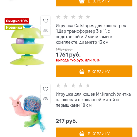
В КОРЗИНУ
Скидка 10%
Игрушка Catstages для кошек трек
Новинка
"Шар трансформер 3 в 1", с
подставкой и 2 мячиками в
комплекте, диаметр 13 см
1 957
 руб.
1 761
 руб.
выгода
196 руб.
или
10%
В КОРЗИНУ
Игрушка для кошек Mr.Kranch Улитка
плюшевая с кошачьей мятой и
перышками 18 см
217
 руб.
В КОРЗИНУ