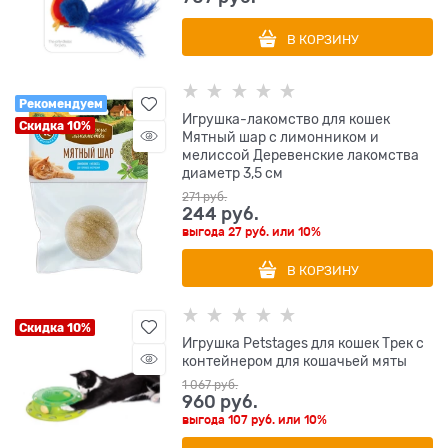
В КОРЗИНУ
Рекомендуем
Игрушка-лакомство для кошек
Скидка 10%
Мятный шар с лимонником и
мелиссой Деревенские лакомства
диаметр 3,5 см
271
 руб.
244
 руб.
выгода
27 руб.
или
10%
В КОРЗИНУ
Скидка 10%
Игрушка Petstages для кошек Трек с
контейнером для кошачьей мяты
1 067
 руб.
960
 руб.
выгода
107 руб.
или
10%