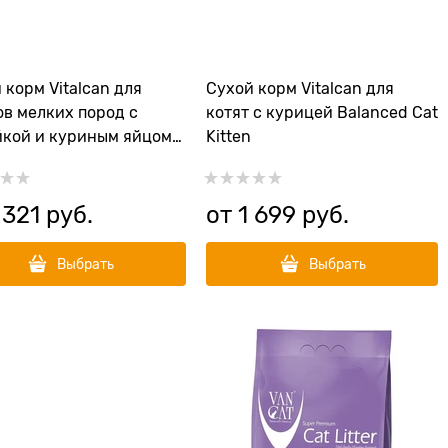
 корм Vitalcan для
Сухой корм Vitalcan для
в мелких пород с
котят с курицей Balanced Cat
кой и куриным яйцом
Kitten
que Toy & Mini Puppy
 321
 руб.
от
1 699
 руб.
Выбрать
Выбрать