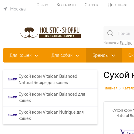
О нас
Контакты
Оплата
Доставка
Москва
Например:
Farmina
Для кошек
Для собак
Бренды
Ск
Сухой 
Сухой корм Vitalcan Balanced
Natural Recipe для кошек
Главная
Катал
Сухой корм Vitalcan Balanced для
кошек
Сухой корм 
Сухой корм Vitalcan Nutrique для
Natural R
кошек