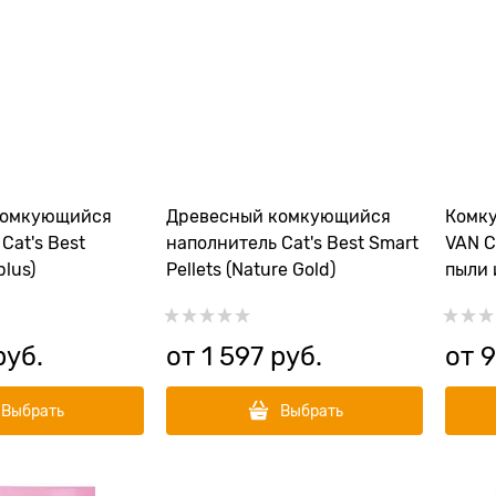
комкующийся
Древесный комкующийся
Комк
Cat's Best
наполнитель Cat's Best Smart
VAN C
plus)
Pellets (Nature Gold)
пыли 
руб.
от
1 597
 руб.
от
9
Выбрать
Выбрать