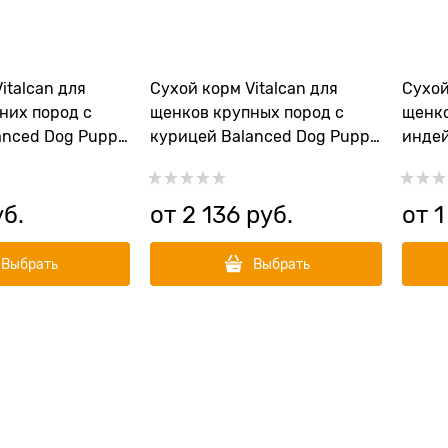
italcan для
Сухой корм Vitalcan для
Сухой
них пород с
щенков крупных пород с
щенко
anced Dog Puppy
курицей Balanced Dog Puppy
индей
d
Large Breed
Nutri
уб.
от
2 136
 руб.
от
1
Выбрать
Выбрать