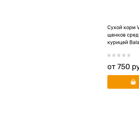
Сухой корм V
щенков сред
курицей Bal
Medium Bree
от
750
 р