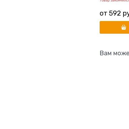
Товар закончилс
от
592
 р
Вам може