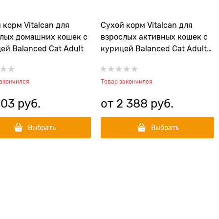
 корм Vitalcan для
Сухой корм Vitalcan для
лых домашних кошек с
взрослых активных кошек с
ей Balanced Cat Adult
курицей Balanced Cat Adult
Exclusive Recipe Chicken And
Rice
закончился
Товар закончился
403
 руб.
от
2 388
 руб.
Выбрать
Выбрать