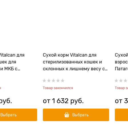
italcan для
Сухой корм Vitalcan для
Сухой
шек для
стерилизованных кошек и
взрос
и МКБ с
склонных к лишнему весу с
Патаг
anced Cat PH
курицей Balanced Cat Weight
Balan
Control / Castrated
Recip
я
Товар закончился
Товар 
руб.
от
1 632
 руб.
от
3
Выбрать
Выбрать