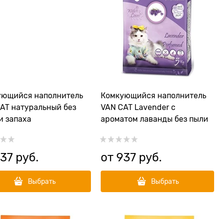
ующийся наполнитель
Комкующийся наполнитель
AT натуральный без
VAN CAT Lavender с
и запаха
ароматом лаванды без пыли
37
 руб.
от
937
 руб.
Выбрать
Выбрать