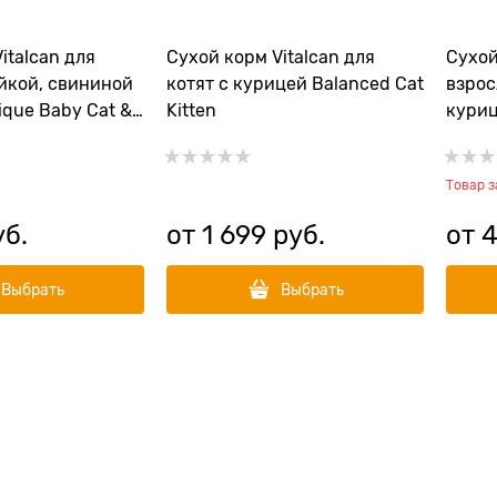
italcan для
Сухой корм Vitalcan для
Сухой
ейкой, свининой
котят с курицей Balanced Cat
взрос
ique Baby Cat &
Kitten
куриц
Товар 
уб.
от
1 699
 руб.
от
Выбрать
Выбрать