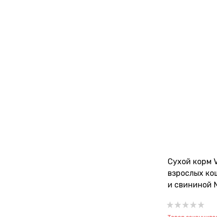
Сухой корм V
взрослых ко
и свининой 
Adult Cat Hea
Maintenance