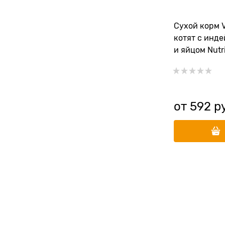
Сухой корм V
котят с инд
и яйцом Nutr
Kitten
от
592
 р