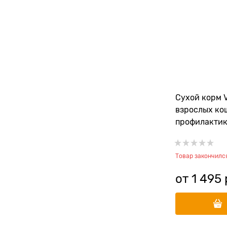
Сухой корм V
взрослых ко
профилактик
курицей Bal
Control
Товар закончилс
от
1 495
 