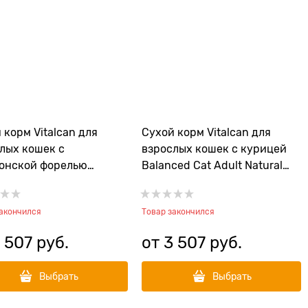
 корм Vitalcan для
Сухой корм Vitalcan для
лых кошек с
взрослых кошек с курицей
онской форелью
Balanced Cat Adult Natural
ced Cat Adult Natural
Recipe Chicken
e Patagonian Trout
закончился
Товар закончился
 507
 руб.
от
3 507
 руб.
Выбрать
Выбрать