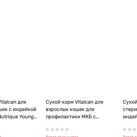
italcan для
Сухой корм Vitalcan для
Сухой
шек с индейкой
взрослых кошек для
стери
Nutrique Young
профилактики МКБ с
индей
lthy
индейкой и свининой
Nutri
Nutrique Urinary Care Cat
Steri