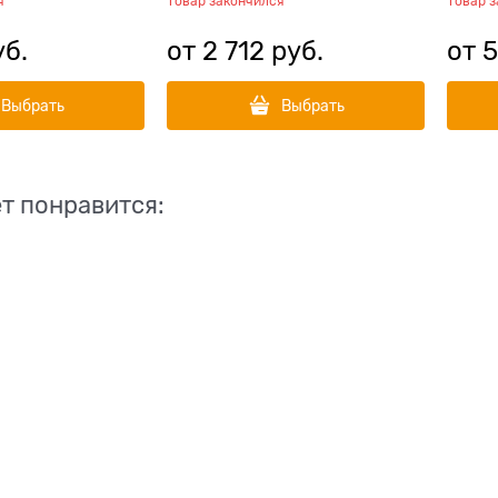
я
Товар закончился
Товар 
уб.
от
2 712
 руб.
от
5
Выбрать
Выбрать
т понравится: