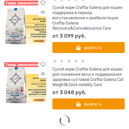
Товар закончился
Сухой корм Craftia Galena для кошек
поддержка в период
восстановления и реабилитации
Craftia Galena
Recovery&Сonvalescence Сare
от
3 099
 руб.
ВЫБРАТЬ
Товар закончился
Сухой корм Craftia Galena для кошек
для снижения веса и поддержания
здоровья суставов Craftia Galena Cat
Weight&Joint mobility Сare
от
3 048
 руб.
ВЫБРАТЬ