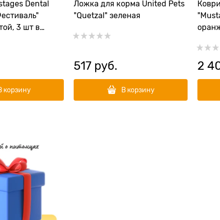
tages Dental
Ложка для корма United Pets
Коври
Фестиваль"
"Quetzal" зеленая
"Musta
ой, 3 шт в
оран
517
 руб.
2 4
В корзину
В корзину