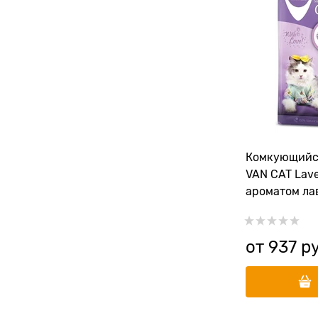
Комкующийс
VAN CAT Lave
ароматом ла
от
937
 р