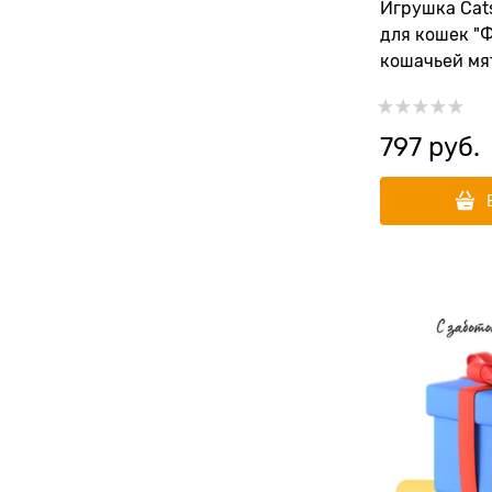
Игрушка Cats
для кошек "
кошачьей мят
комплекте
797
 руб.