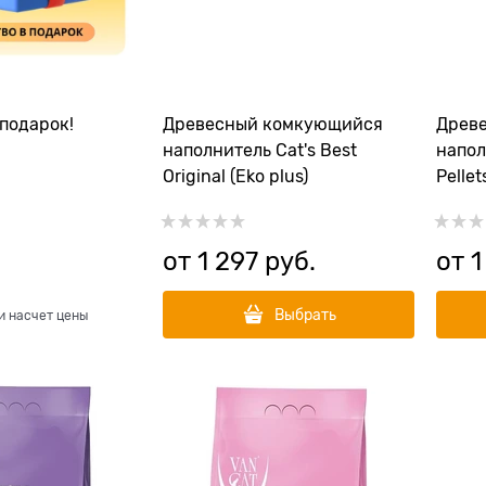
подарок!
Древесный комкующийся
Древ
наполнитель Cat's Best
напол
Original (Eko plus)
Pellet
от
1 297
 руб.
от
1
Выбрать
и насчет цены