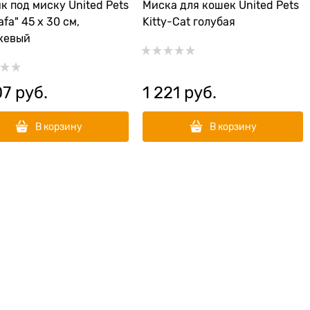
к под миску United Pets
Миска для кошек United Pets
fa" 45 х 30 см,
Kitty-Cat голубая
жевый
07
 руб.
1 221
 руб.
В корзину
В корзину