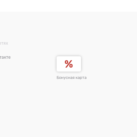
етях
такте
Бонусная карта