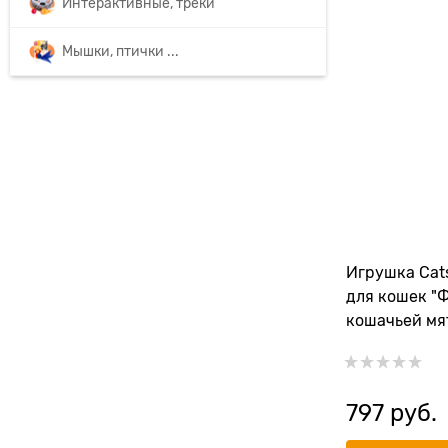
Интерактивные, треки
Мышки, птички ...
Игрушка Cats
для кошек "
кошачьей мят
комплекте
797
 руб.