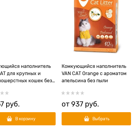
ующийся наполнитель
Комкующийся наполнитель
AT для крупных и
VAN CAT Orange с ароматом
ошерстных кошек без
апельсина без пыли
Natural Standart
67
 руб.
от
937
 руб.
В корзину
Выбрать