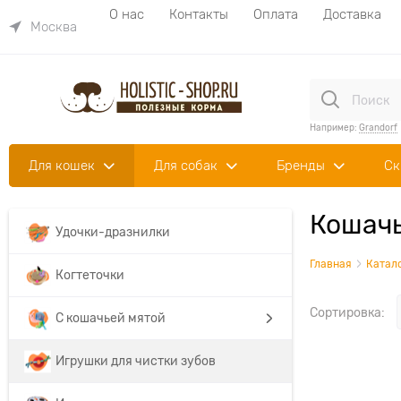
О нас
Контакты
Оплата
Доставка
Москва
Например:
Grandorf
Для кошек
Для собак
Бренды
Ск
Кошачь
Удочки-дразнилки
Главная
Катал
Когтеточки
Сортировка:
С кошачьей мятой
Игрушки для чистки зубов