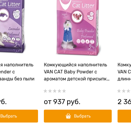
я наполнитель
Комкующийся наполнитель
Комк
nder с
VAN CAT Baby Powder с
VAN C
ванды без пыли
ароматом детской присыпки
длинн
без пыли
пыли 
уб.
от
937
 руб.
2 3
Выбрать
Выбрать