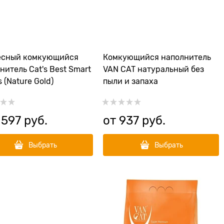
есный комкующийся
Комкующийся наполнитель
нитель Cat's Best Smart
VAN CAT натуральный без
s (Nature Gold)
пыли и запаха
 597
 руб.
от
937
 руб.
Выбрать
Выбрать