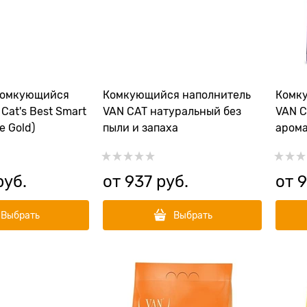
комкующийся
Комкующийся наполнитель
Комк
Cat's Best Smart
VAN CAT натуральный без
VAN C
e Gold)
пыли и запаха
арома
руб.
от
937
 руб.
от
9
Выбрать
Выбрать