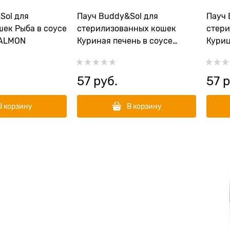
Sol для
Пауч Buddy&Sol для
Пауч 
шек Рыба в соусе
стерилизованных кошек
стери
SALMON
Куриная печень в соусе
Куриц
STERILIZED ADULT CAT
ADULT
CHICKEN LIVER
57
 руб.
57
 
В корзину
В корзину