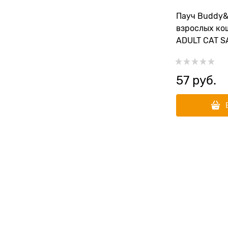
Пауч Buddy&
взрослых ко
ADULT CAT 
57
 руб.