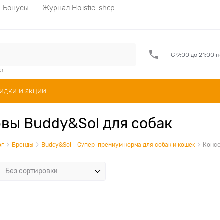
Бонусы
Журнал Holistic-shop
С 9:00 до 21:00 
er
идки и акции
вы Buddy&Sol для собак
ог
Бренды
Buddy&Sol - Супер-премиум корма для собак и кошек
Консе