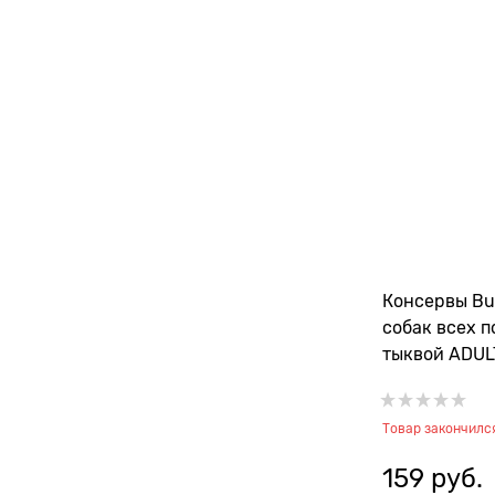
Консервы Bu
собак всех п
тыквой ADUL
VEAL&PUMPK
Товар закончилс
159
 руб.