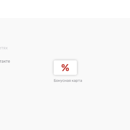
етях
такте
Бонусная карта