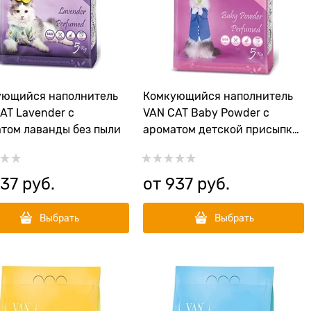
ующийся наполнитель
Комкующийся наполнитель
AT Lavender с
VAN CAT Baby Powder с
том лаванды без пыли
ароматом детской присыпки
без пыли
37
 руб.
от
937
 руб.
Выбрать
Выбрать