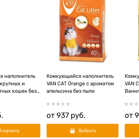
я наполнитель
Комкующийся наполнитель
Комк
 крупных и
VAN CAT Orange с ароматом
VAN C
ных кошек без
апельсина без пыли
Ванил
 Standart
.
от
937
 руб.
от
9
В корзину
Выбрать