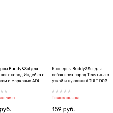
рвы Buddy&Sol для
Консервы Buddy&Sol для
 всех пород Индейка с
собак всех пород Телятина с
ком и морковью ADULT
уткой и цуккини ADULT DOG
LAMB&CARROT
DUCK&ZUCCINI
закончился
Товар закончился
 руб.
159
 руб.