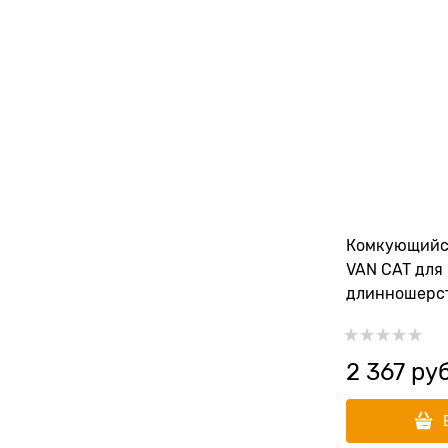
Комкующийс
VAN CAT для
длинношерст
пыли Natural
2 367
 руб