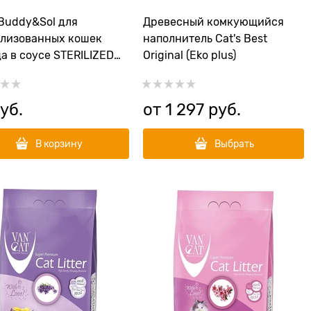
Buddy&Sol для
Древесный комкующийся
лизованных кошек
наполнитель Cat's Best
а в соусе STERILIZED
Original (Eko plus)
 CAT CHICKEN
руб.
от
1 297
 руб.
В корзину
Выбрать