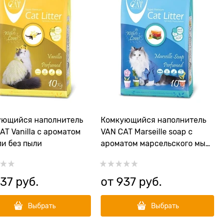
ующийся наполнитель
Комкующийся наполнитель
AT Vanilla с ароматом
VAN CAT Marseille soap с
и без пыли
ароматом марсельского мыла
без пыли
37
 руб.
от
937
 руб.
Выбрать
Выбрать