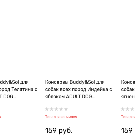
ddy&Sol для
Консервы Buddy&Sol для
Консе
ород Телятина с
собак всех пород Индейка с
собак
T DOG
яблоком ADULT DOG
ягнен
IN
TURKEY&APPLES
DOG 
я
Товар закончился
Товар 
159
 руб.
159