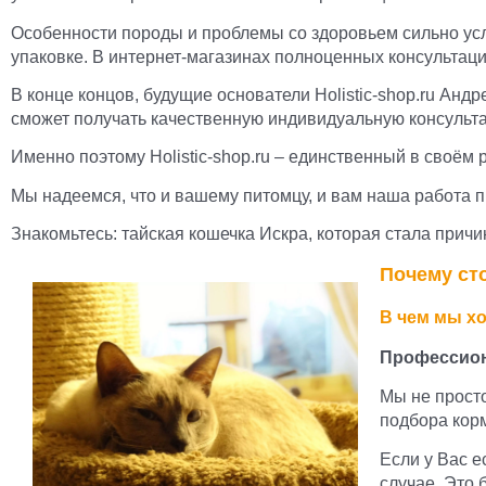
Особенности породы и проблемы со здоровьем сильно ус
упаковке. В интернет-магазинах полноценных консультаци
В конце концов, будущие основатели
Ho
listic-shop.ru
Андре
сможет получать качественную индивидуальную консульт
Именно поэтому Ho
listic-shop.ru – единственный в своём
Мы надеемся, что и вашему питомцу, и вам наша работа пр
Знакомьтесь: тайская кошечка Искра, которая стала причи
Почему сто
В чем мы х
Профессион
Мы не прост
подбора корм
Если у Вас е
случае. Это 