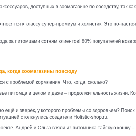
аксессуаров, доступных в зоомагазине по соседству, так ка
относятся к классу супер-премиум и холистик. Это по-нас
ода за питомцами сотням клиентов! 80% покупателей возв
да, когда зоомагазины повсюду
я с проблемой кормления. Что, когда, сколько?
ровье питомца в целом и даже – продолжительность жизни. 
, но ещё и зверёк, у которого проблемы со здоровьем? Пои
ситуацией столкнулись создатели
H
olistic-shop.ru.
оекте, Андрей и Ольга взяли из питомника тайскую кошку –