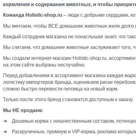
кормления и содержания животных, и чтобы приорите
Команда Holistic-shop.ru
– люди с добрыми сердцами, ко
Мы мечтаем, чтобы ВСЕ домашние животные жили долго и
Каждый сотрудник магазина не понаслышке знает, что так
Мы считаем, что домашние животные заслуживают того, ч
Мы создали интернет-магазин Holistic-shop.ru, ассортим
на этом сайте выбраны неслучайно.
Перед добавлением в ассортимент магазина каждая марка 
логистику импортеров бренда, оцениваем риски перебоев 
сложно быстро перевести питомца на новый корм.
Только после этого бренд становится доступным к заказу.
Мы НЕ продаем:
➔
Дешевые корма с некачественным составом, потенциа
➔
Раскрученные, премиум и VIP-корма, реклама которых в