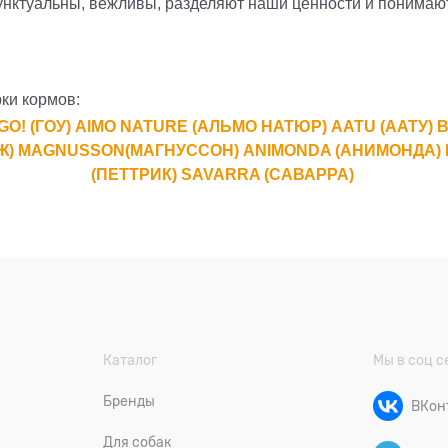
ктуальны, вежливы, разделяют наши ценности и понимают 
ки кормов:
GO! (ГОУ)
AlMO NATURE (АЛЬМО НАТЮР)
AATU (ААТУ)
B
Ж)
MAGNUSSON(МАГНУССОН)
ANIMONDA (АНИМОНДА)
(ПЕТТРИК)
SAVARRA (САВАРРА)
Каталог
Мы в соц с
Бренды
ВКон
Для собак