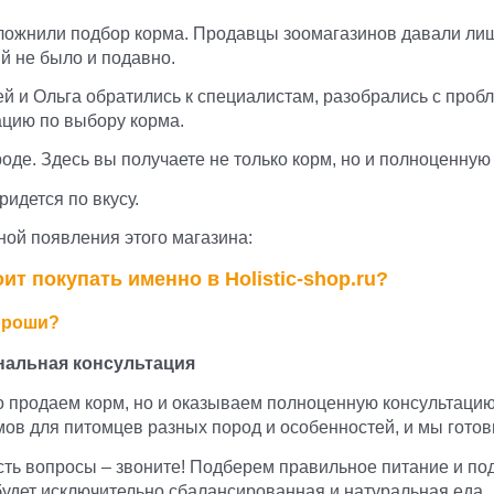
ложнили подбор корма. Продавцы зоомагазинов давали лиш
й не было и подавно.
й и Ольга обратились к специалистам, разобрались с проб
ацию по выбору корма.
 роде. Здесь вы получаете не только корм, но и полноценную
идется по вкусу.
ной появления этого магазина:
ит покупать именно в Holistic-shop.ru?
ороши?
альная консультация
о продаем корм, но и оказываем полноценную консультацию
ов для питомцев разных пород и особенностей, и мы готов
сть вопросы – звоните! Подберем правильное питание и по
будет исключительно сбалансированная и натуральная еда.