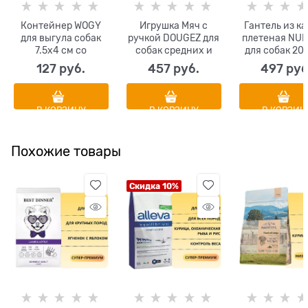
Контейнер WOGY
Игрушка Мяч с
Гантель из к
для выгула собак
ручкой DOUGEZ для
плетеная NU
7.5х4 см со
собак средних и
для собак 20
сменными
крупных пород
средняя цве
127
 руб.
457
 руб.
497
 руб
рулонами
повышенной
ассортиме
гигиенических
прочности 13 х 13
пакетов 2 шт
см
В КОРЗИНУ
В КОРЗИНУ
В КОРЗИН
Похожие товары
Скидка 10%