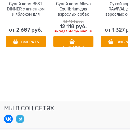
Сухой корм BEST
Сухой корм Alleva
Сухой кор
DINNER с ягненком
Equilibrium для
RAWIVAL д
и яблоком для
взрослых собак
взрослых со
взрослых собак
всех пород,
средних и кр
13 464
 руб.
крупных пород
склонных к
пород из кур
12 118
 руб.
от
2 687
 руб.
от
1 327
 р
Sensible Adult Maxi
лишнему весу с
индейки Finest with
выгода
1 346 руб.
или
10%
Lamb & Apple
курицей,
Wings Chick
океанической
Turkey ADULT
ВЫБРАТЬ
ВЫБРА
рыбой и рисом
MEDIUM & L
В КОРЗИНУ
Weight Control All
BREED
Breeds
МЫ В СОЦ СЕТЯХ