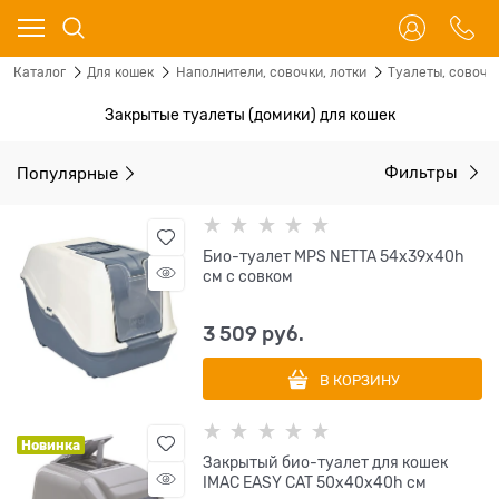
Каталог
Для кошек
Наполнители, совочки, лотки
Туалеты, совочк
Закрытые туалеты (домики) для кошек
Популярные
Фильтры
Био-туалет MPS NETTA 54х39х40h
см с совком
3 509
 руб.
В КОРЗИНУ
Новинка
Закрытый био-туалет для кошек
IMAC EASY CAT 50х40х40h см