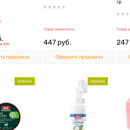
гр
я
Товар закончился
Товар 
б.
447
 руб.
247
ли
10%
ть предзаказ
Оформить предзаказ
Новинка
Новинка