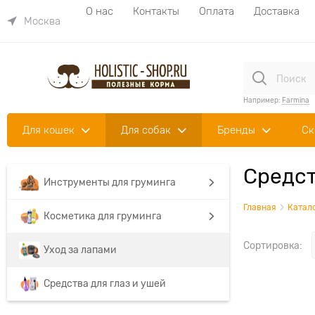
О нас
Контакты
Оплата
Доставка
Москва
Например:
Farmina
Для кошек
Для собак
Бренды
Ск
Средст
Инструменты для груминга
Главная
Катал
Косметика для груминга
Сортировка:
Уход за лапами
Средства для глаз и ушей