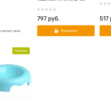
комплекте
797
 руб.
517
В корзину
и насчет цены
Новинка