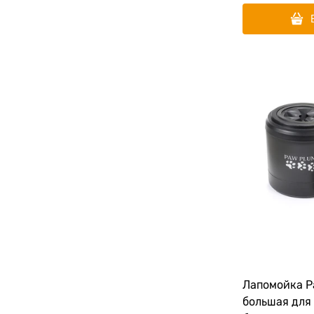
Лапомойка Paw Plunger
большая для