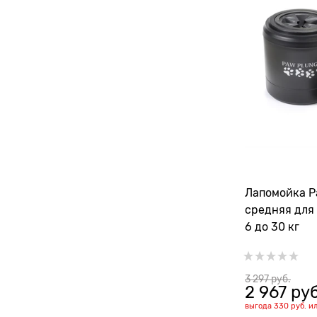
Лапомойка Paw Plunger
средняя для 
6 до 30 кг
3 297
 руб.
2 967
 руб
выгода
330 руб.
и