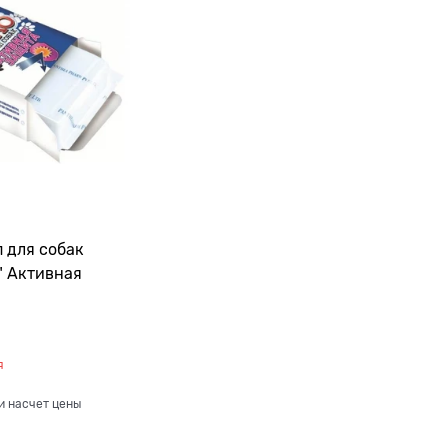
 для собак
" Активная
я
и насчет цены