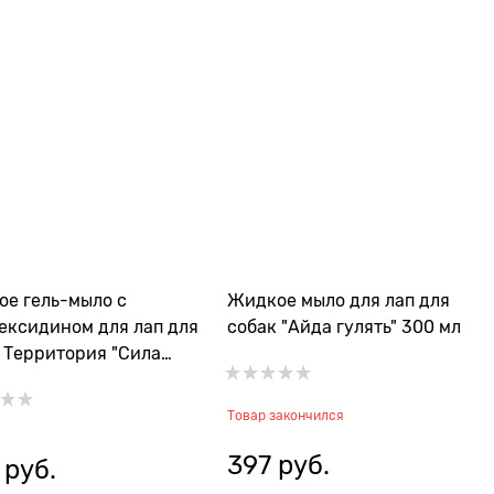
е гель-мыло с
Жидкое мыло для лап для
ексидином для лап для
собак "Айда гулять" 300 мл
 Территория "Сила
ды" 500 мл
Товар закончился
397
 руб.
 руб.