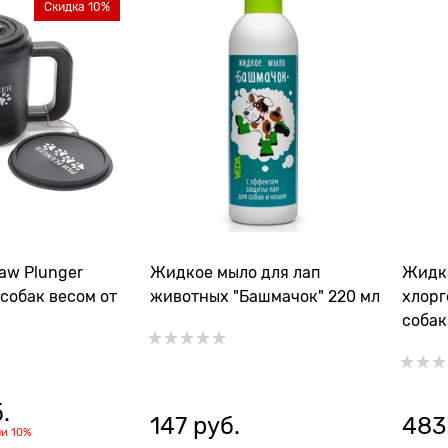
Скидка 10%
Жидкое мыло для лап
Жидко
собак весом от
животных "Башмачок" 220 мл
хлорг
собак
свобо
.
147
 руб.
483
ли
10%