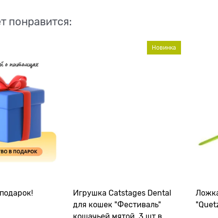
т понравится:
Новинка
подарок!
Игрушка Catstages Dental
Ложка
для кошек "Фестиваль"
"Quet
кошачьей мятой, 3 шт в