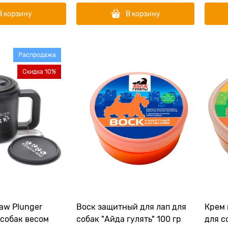
В корзину
В корзину
Распродажа
Скидка 10%
Воск защитный для лап для
Крем 
 собак весом
собак "Айда гулять" 100 гр
для с