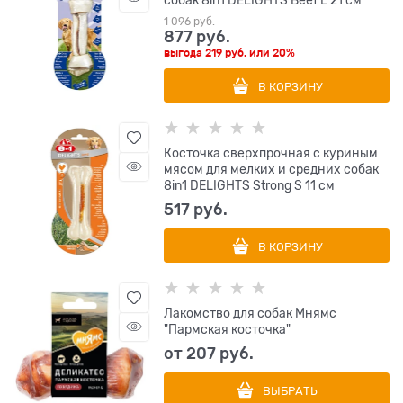
собак 8in1 DELIGHTS Beef L 21 см
1 096
 руб.
877
 руб.
выгода
219 руб.
или
20%
В КОРЗИНУ
Косточка сверхпрочная с куриным
мясом для мелких и средних собак
8in1 DELIGHTS Strong S 11 см
517
 руб.
В КОРЗИНУ
Лакомство для собак Мнямс
"Пармская косточка"
от
207
 руб.
ВЫБРАТЬ