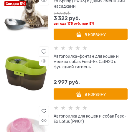
Ex Spring (PW03) с двумя сменными
Скидка 5%
насадками
3 497
 руб.
3 322
 руб.
выгода
175 руб.
или
5%
В КОРЗИНУ
Автопоилка-фонтан для кошек и
мелких собак Feed-Ex CatH2O с
функцией гигиены
2 997
 руб.
В КОРЗИНУ
Автопоилка для кошек и собак Feed-
Ex Lotus (PW01)