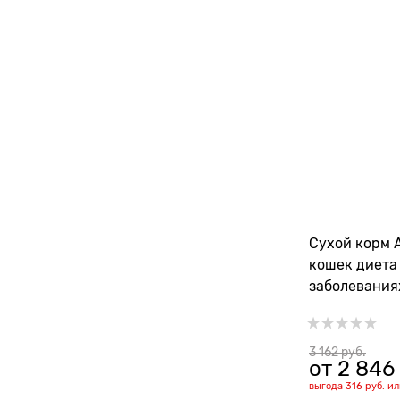
Сухой корм 
кошек диета
заболевания
содержание
GASTROINTES
3 162
 руб.
от
2 846
выгода
316 руб.
и