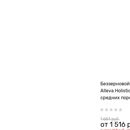
Беззерновой
Alleva Holist
средних пор
океаническо
(Puppy/Junio
Medium)
1 684
 руб.
от
1 516
 