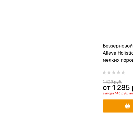
Беззерновой
Alleva Holist
мелких поро
уткой (Puppy
& Duck Mini)
1 428
 руб.
от
1 285
 
выгода
143 руб.
и