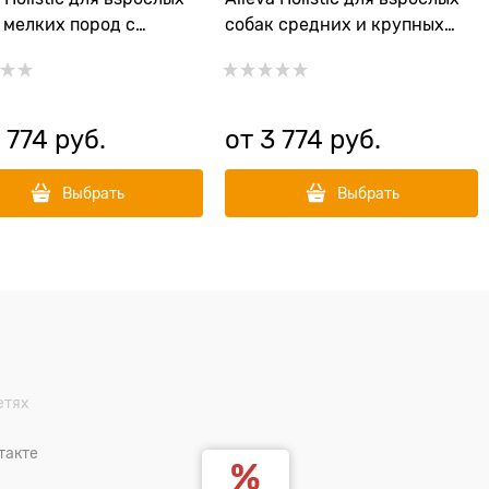
 мелких пород с
собак средних и крупных
ком и олениной (Lamb
пород с ягненком и олениной
son Adult Mini)
(Lamb & Venison Adult
Medium/Maxi)
 774
 руб.
от
3 774
 руб.
Выбрать
Выбрать
етях
такте