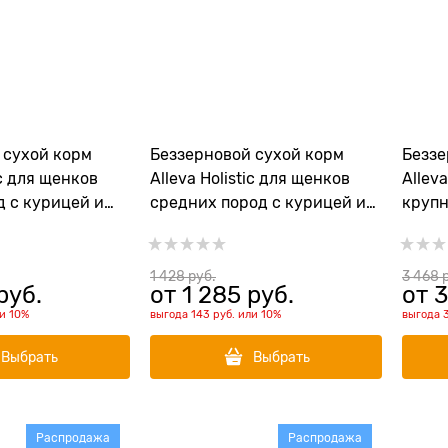
 сухой корм
Беззерновой сухой корм
Беззе
ic для щенков
Alleva Holistic для щенков
Allev
д с курицей и
средних пород с курицей и
крупн
/Junior Chicken
уткой (Puppy/Junior Chicken
уткой
& Duck Meduim)
& Duc
1 428
 руб.
3 468
 
руб.
от
1 285
 руб.
от
3
ли
10%
выгода
143 руб.
или
10%
выгода
Выбрать
Выбрать
Распродажа
Распродажа