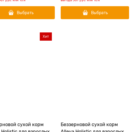
367 руб.
или
10%
выгода
367 руб.
или
10%
Выбрать
Выбрать
Хит
рновой сухой корм
Беззерновой сухой корм
a Holistic для взрослых
Alleva Holistic для взрослых