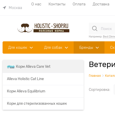
О нас
Контакты
Оплата
Доставка
Москва
Например:
Best Dinn
Для кошек
Для собак
Бренды
Ск
Ветери
Корм Alleva Care Vet
Главная
Катал
Alleva Holistic Cat Line
Сортировка:
Корм Alleva Equilibrium
Корм для стерилизованных кошек