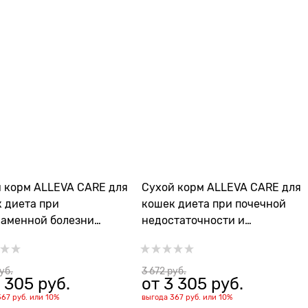
 корм ALLEVA CARE для
Сухой корм ALLEVA CARE для
 диета при
кошек диета при почечной
аменной болезни
недостаточности и
виты) и
уменьшения образования
отвращения рецидивов
оксалатных и уратных
DULT URINARY 360
камней CAT ADULT RENAL-
руб.
3 672
 руб.
 305
 руб.
от
3 305
 руб.
ANTIOX
367 руб.
или
10%
выгода
367 руб.
или
10%