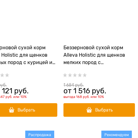
рновой сухой корм
Беззерновой сухой корм
a Holistic для щенков
Alleva Holistic для щенков
ых пород с курицей и
мелких пород с
 (Puppy/Junior Chicken
океанической рыбой
k Maxi)
(Puppy/Junior Ocean Fish
Mini)
руб.
1 684
 руб.
 121
 руб.
от
1 516
 руб.
347 руб.
или
10%
выгода
168 руб.
или
10%
Выбрать
Выбрать
Распродажа
Рекомендуем