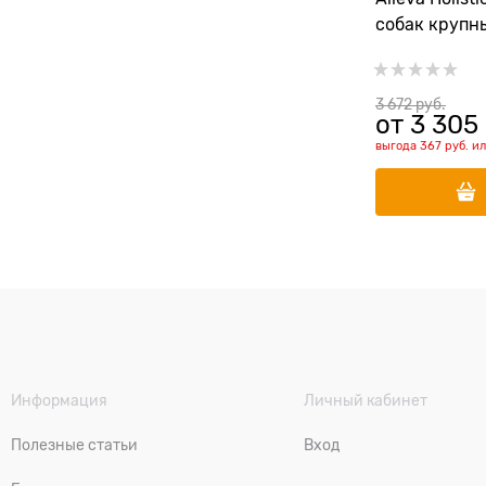
собак крупн
курицей и ут
Duck Adult M
3 672
 руб.
от
3 305
выгода
367 руб.
и
Информация
Личный кабинет
Полезные статьи
Вход