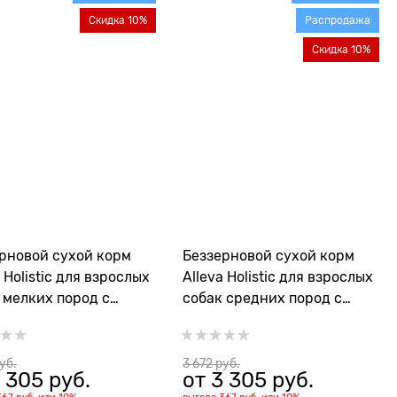
Скидка 10%
Распродажа
Скидка 10%
рновой сухой корм
Беззерновой сухой корм
a Holistic для взрослых
Alleva Holistic для взрослых
 мелких пород с
собак средних пород с
ей и уткой (Chicken &
курицей и уткой (Chicken &
Adult Mini)
Duck Adult Medium)
руб.
3 672
 руб.
 305
 руб.
от
3 305
 руб.