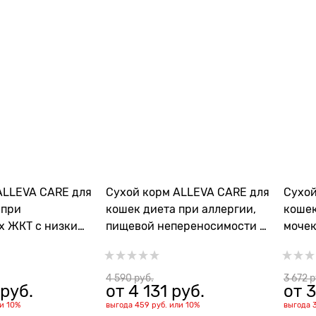
ALLEVA CARE для
Сухой корм ALLEVA CARE для
Сухой
 при
кошек диета при аллергии,
кошек
х ЖКТ с низким
пищевой непереносимости и
мочек
м жиров CAT
дерматозе CAT
(стру
TINAL LOW FAT
ALLERGOCONTROL
пред
CAT A
4 590
 руб.
3 672
 
 руб.
от
4 131
 руб.
от
3
ли
10%
выгода
459 руб.
или
10%
выгода