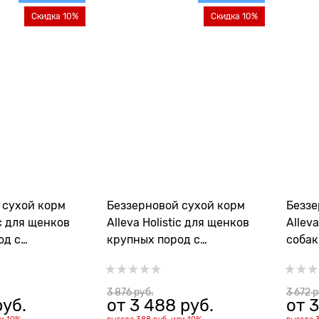
Скидка 10%
Скидка 10%
 сухой корм
Беззерновой сухой корм
Беззе
ic для щенков
Alleva Holistic для щенков
Allev
од с
крупных пород с
собак
й рыбой
океанической рыбой
куриц
r Ocean Fish
(Puppy/Junior Ocean Fish
Duck 
Maxi)
3 876
 руб.
3 672
 
руб.
от
3 488
 руб.
от
3