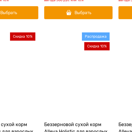
ли
10%
выгода
388 руб.
или
10%
выгода
Выбрать
Выбрать
Скидка 10%
Распродажа
Скидка 10%
 сухой корм
Беззерновой сухой корм
Беззе
ic для взрослых
Alleva Holistic для взрослых
Allev