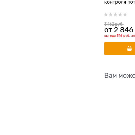
контроля по
глюкозы CAT
GLYCEMIC C
3 162
 руб.
от
2 846
выгода
316 руб.
и
Вам може