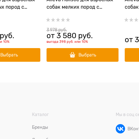
ых пород с
собак мелких пород с
собак
кой (Chicken &
океанической рыбой (Ocean
ягнен
axi)
Fish Adult Mini)
& Veni
3 978
 руб.
 руб.
от
3 580
 руб.
от
3
ли
10%
выгода
398 руб.
или
10%
Выбрать
Выбрать
Каталог
Мы в соц с
Бренды
ВКон