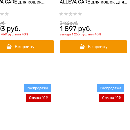
A CARE для кошек
ALLEVA CARE для кошек для
 при мочекаменной
снижения веса и контроля
ни (струвиты) и
потребления глюкозы CAT
отвращения рецидивов
ADULT OBESITY GLYCEMIC
руб.
3 162
 руб.
03
 руб.
1 897
 руб.
DULT URINARY 360
CONTROL
1 469 руб.
или
40%
выгода
1 265 руб.
или
40%
В корзину
В корзину
Распродажа
Распродажа
Скидка 10%
Скидка 10%