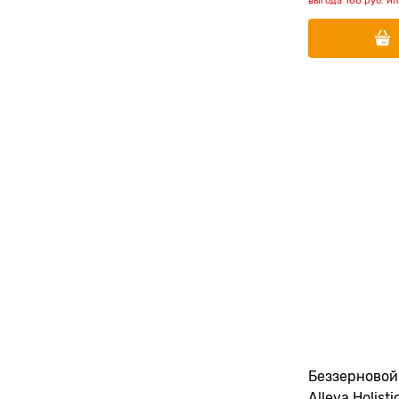
выгода
168 руб.
и
Беззерновой
Alleva Holist