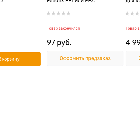
 D
Feedex PF1 или PF2.
для к
кормл
льда
Товар закончился
Товар 
97
 руб.
4 9
Оформить предзаказ
В корзину