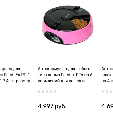
тареек для
Автокормушка для любого
Авток
к Feed-Ex PF-1,
типа корма Feedex PF6 на 6
влажн
PF-7 4 шт размер
кормлений для кошек и
на 4 
собак
собак
4 997
 руб.
4 6