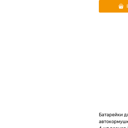
Батарейки д
автокормушк