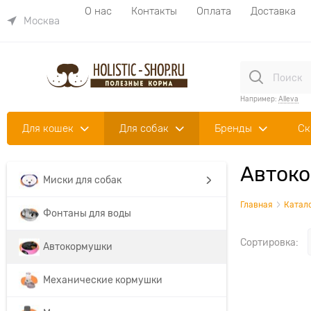
О нас
Контакты
Оплата
Доставка
Москва
Например:
Alleva
Для кошек
Для собак
Бренды
Ск
Автоко
Миски для собак
Главная
Катал
Фонтаны для воды
Сортировка:
Автокормушки
Механические кормушки