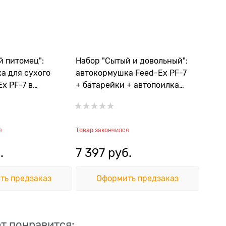
й питомец":
Набор "Сытый и довольный":
а для сухого
автокормушка Feed-Ex PF-7
x PF-7 в
+ батарейки + автопоилка
 батарейками
Stefanplast 1,5 л
я
Товар закончился
.
7 397
 руб.
ть предзаказ
Оформить предзаказ
т понравится: