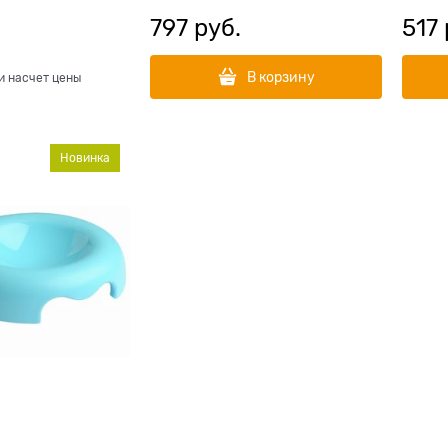
797
 руб.
517
В корзину
и насчет цены
Новинка