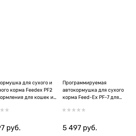
ормушка для сухого и
Программируемая
ого корма Feedex PF2
автокормушка для сухого
кормления для кошек и
корма Feed-Ex PF-7 для
кошек и небольших собак
97
 руб.
5 497
 руб.