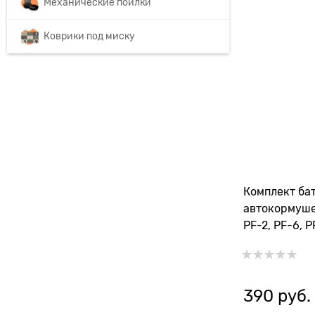
Механические поилки
Коврики под миску
Комплект ба
автокормуше
PF-2, PF-6, 
С
390
 руб.