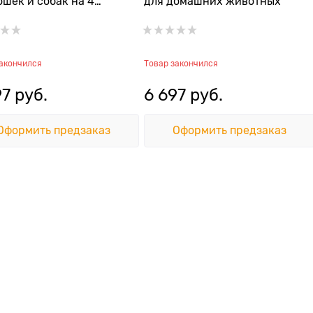
ошек и собак на 4
для домашних животных
ения с емкостью для
закончился
Товар закончился
97
 руб.
6 697
 руб.
Оформить предзаказ
Оформить предзаказ