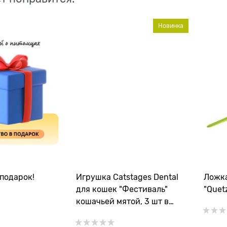
Новинка
подарок!
Игрушка Catstages Dental
Ложка
для кошек "Фестиваль"
"Quet
кошачьей мятой, 3 шт в
комплекте