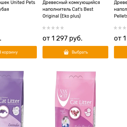
шек United Pets
Древесный комкующийся
Древ
лубая
наполнитель Cat's Best
напол
Original (Eko plus)
Pellet
.
от
1 297
 руб.
от
1
В корзину
Выбрать