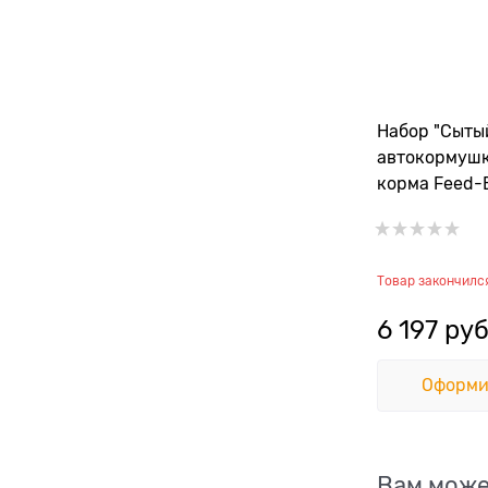
Набор "Сыты
автокормушк
корма Feed-E
комплекте с
Товар закончилс
6 197
 руб
Оформи
Вам може