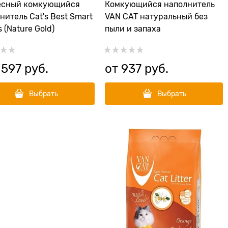
есный комкующийся
Комкующийся наполнитель
нитель Cat's Best Smart
VAN CAT натуральный без
s (Nature Gold)
пыли и запаха
 597
 руб.
от
937
 руб.
Выбрать
Выбрать