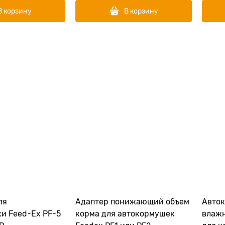
В корзину
В корзину
ля
Адаптер понижающий объем
Авток
и Feed-Ex PF-5
корма для автокормушек
влажн