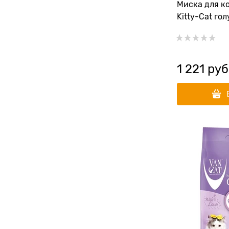
Миска для ко
Kitty-Cat го
1 221
 руб