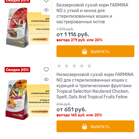
Скидка 20%
Беззерновой cухой корм FARMINA
ND с уткой и киноа для
стерилизованных кошек и
кастрированных котов
1 395
 руб.
от
1 116
 руб.
выгода
279 руб.
или
20%
ВЫБРАТЬ
Скидка 20%
Низкозерновой cухой корм FARMINA
ND для стерилизованных кошек с
курицей и тропическими фруктами
Tropical Selection Neutered Chicken,
Spelt, Oats And Tropical Fruits Feline
814
 руб.
от
651
 руб.
выгода
163 руб.
или
20%
ВЫБРАТЬ