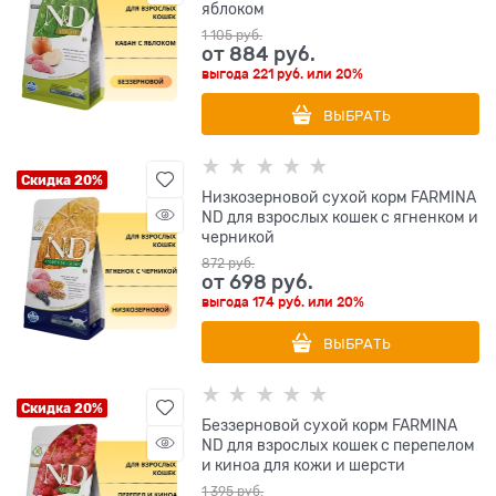
яблоком
1 105
 руб.
от
884
 руб.
выгода
221 руб.
или
20%
ВЫБРАТЬ
Скидка 20%
Низкозерновой cухой корм FARMINA
ND для взрослых кошек с ягненком и
черникой
872
 руб.
от
698
 руб.
выгода
174 руб.
или
20%
ВЫБРАТЬ
Скидка 20%
Беззерновой cухой корм FARMINA
ND для взрослых кошек с перепелом
и киноа для кожи и шерсти
1 395
 руб.