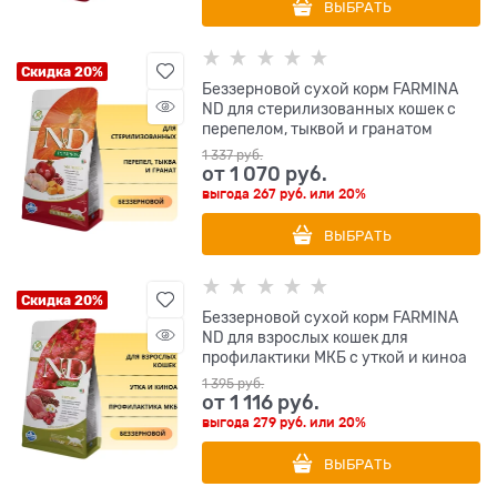
ВЫБРАТЬ
Скидка 20%
Беззерновой cухой корм FARMINA
ND для стерилизованных кошек с
перепелом, тыквой и гранатом
1 337
 руб.
от
1 070
 руб.
выгода
267 руб.
или
20%
ВЫБРАТЬ
Скидка 20%
Беззерновой cухой корм FARMINA
ND для взрослых кошек для
профилактики МКБ с уткой и киноа
1 395
 руб.
от
1 116
 руб.
выгода
279 руб.
или
20%
ВЫБРАТЬ