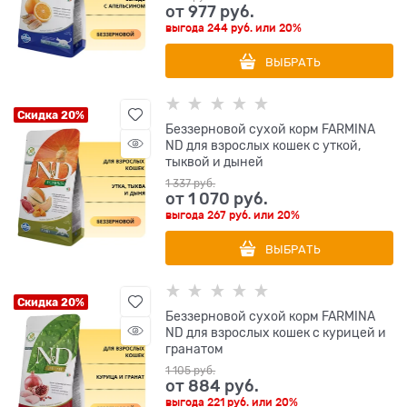
от
977
 руб.
выгода
244 руб.
или
20%
ВЫБРАТЬ
Скидка 20%
Беззерновой cухой корм FARMINA
ND для взрослых кошек с уткой,
тыквой и дыней
1 337
 руб.
от
1 070
 руб.
выгода
267 руб.
или
20%
ВЫБРАТЬ
Скидка 20%
Беззерновой cухой корм FARMINA
ND для взрослых кошек с курицей и
гранатом
1 105
 руб.
от
884
 руб.
выгода
221 руб.
или
20%