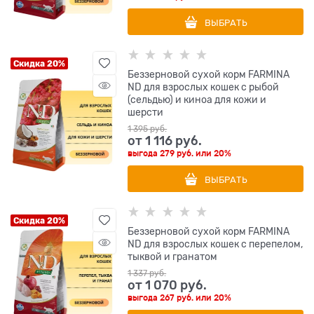
ВЫБРАТЬ
Скидка 20%
Беззерновой cухой корм FARMINA
ND для взрослых кошек с рыбой
(сельдью) и киноа для кожи и
шерсти
1 395
 руб.
от
1 116
 руб.
выгода
279 руб.
или
20%
ВЫБРАТЬ
Скидка 20%
Беззерновой cухой корм FARMINA
ND для взрослых кошек с перепелом,
тыквой и гранатом
1 337
 руб.
от
1 070
 руб.
выгода
267 руб.
или
20%