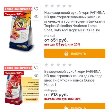
Товар закончился
Низкозерновой cухой корм FARMINA
Скидка 20%
ND для стерилизованных кошек с
ягненком и тропическими фруктами
Tropical Selection Neutered Lamb,
Spelt, Oats And Tropical Fruits Feline
814
 руб.
от
651
 руб.
выгода
163 руб.
или
20%
ВЫБРАТЬ
Товар закончился
Беззерновой cухой корм FARMINA
Скидка 20%
ND для взрослых кошек для вывода
шерсти с уткой и киноа Quinoa
Hairball
1 141
 руб.
от
913
 руб.
выгода
228 руб.
или
20%
ВЫБРАТЬ