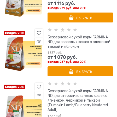
от
1 116
 руб.
выгода
279 руб.
или
20%
ВЫБРАТЬ
Скидка 20%
Беззерновой cухой корм FARMINA
ND для взрослых кошек с олениной,
тыквой и яблоком
1 337
 руб.
от
1 070
 руб.
выгода
267 руб.
или
20%
ВЫБРАТЬ
Скидка 20%
Беззерновой cухой корм FARMINA
ND для стерилизованных кошек с
ягненком, черникой и тыквой
(Pumpkin Lamb/Blueberry Neutered
Adult)
1 337
 руб.