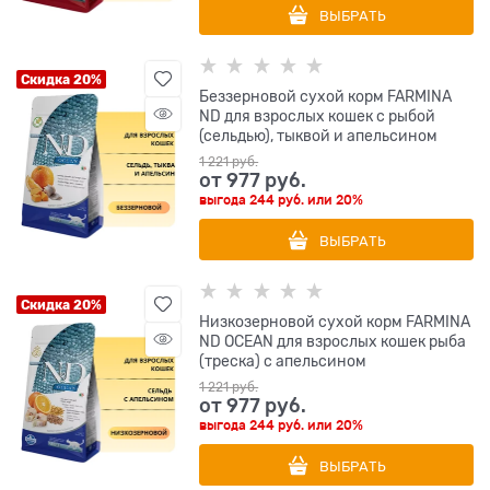
ВЫБРАТЬ
Скидка 20%
Беззерновой cухой корм FARMINA
ND для взрослых кошек с рыбой
(сельдью), тыквой и апельсином
1 221
 руб.
от
977
 руб.
выгода
244 руб.
или
20%
ВЫБРАТЬ
Скидка 20%
Низкозерновой cухой корм FARMINA
ND OCEAN для взрослых кошек рыба
(треска) с апельсином
1 221
 руб.
от
977
 руб.
выгода
244 руб.
или
20%
ВЫБРАТЬ