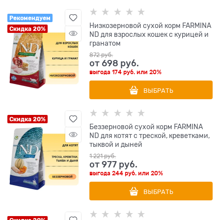
Рекомендуем
Низкозерновой cухой корм FARMINA
Скидка 20%
ND для взрослых кошек с курицей и
гранатом
872
 руб.
от
698
 руб.
выгода
174 руб.
или
20%
ВЫБРАТЬ
Скидка 20%
Беззерновой cухой корм FARMINA
ND для котят с треской, креветками,
тыквой и дыней
1 221
 руб.
от
977
 руб.
выгода
244 руб.
или
20%
ВЫБРАТЬ