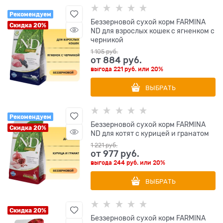
Рекомендуем
Беззерновой cухой корм FARMINA
Скидка 20%
ND для взрослых кошек с ягненком с
черникой
1 105
 руб.
от
884
 руб.
выгода
221 руб.
или
20%
ВЫБРАТЬ
Рекомендуем
Беззерновой cухой корм FARMINA
Скидка 20%
ND для котят с курицей и гранатом
1 221
 руб.
от
977
 руб.
выгода
244 руб.
или
20%
ВЫБРАТЬ
Скидка 20%
Беззерновой cухой корм FARMINA