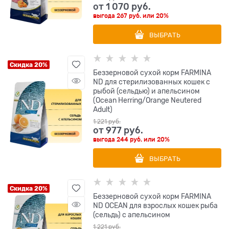
от
1 070
 руб.
выгода
267 руб.
или
20%
ВЫБРАТЬ
Скидка 20%
Беззерновой cухой корм FARMINA
ND для стерилизованных кошек с
рыбой (сельдью) и апельсином
(Ocean Herring/Orange Neutered
Adult)
1 221
 руб.
от
977
 руб.
выгода
244 руб.
или
20%
ВЫБРАТЬ
Скидка 20%
Беззерновой cухой корм FARMINA
ND OCEAN для взрослых кошек рыба
(сельдь) с апельсином
1 221
 руб.