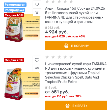
Рекомендуем
Акция! Скидка 45% Срок до 24.09.26
Распродажа
5 кг Низкозерновой cухой корм
Скидка 45%
FARMINA ND для стерилизованных
кошек с курицей и гранатом
8 952
 руб.
4 924
 руб.
выгода
4 028 руб.
или
45%
В КОРЗИНУ
Скидка 20%
Низкозерновой cухой корм FARMINA
ND для взрослых кошек с курицей и
тропическими фруктами Tropical
Selection Chicken, Spelt, Oats And
Tropical Fruits Feline
814
 руб.
от
651
 руб.
выгода
163 руб.
или
20%
ВЫБРАТЬ