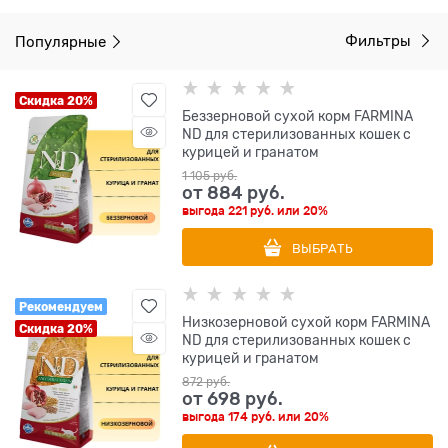
Популярные
Фильтры
Скидка 20%
Беззерновой cухой корм FARMINA
ND для стерилизованных кошек с
курицей и гранатом
1 105
 руб.
от
884
 руб.
выгода
221 руб.
или
20%
ВЫБРАТЬ
Рекомендуем
Низкозерновой cухой корм FARMINA
Скидка 20%
ND для стерилизованных кошек с
курицей и гранатом
872
 руб.
от
698
 руб.
выгода
174 руб.
или
20%