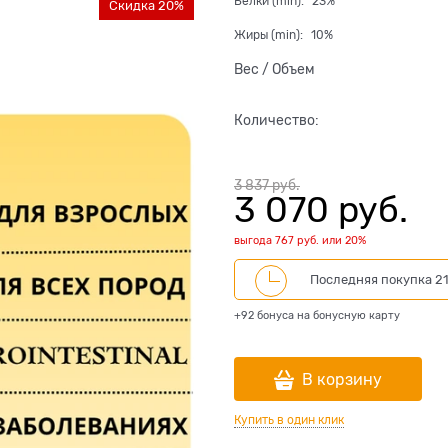
Белки (min):
23%
Скидка 20%
Жиры (min):
10%
Вес / Объем
Количество:
3 837
 руб.
3 070
 руб.
выгода
767 руб.
или
20%
Последняя покупка 21
+92 бонуса на бонусную карту
В корзину
Купить в один клик