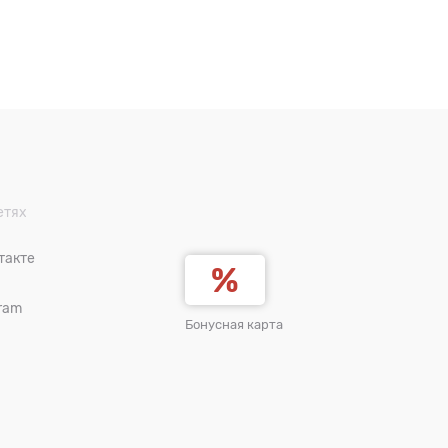
етях
такте
ram
Бонусная карта