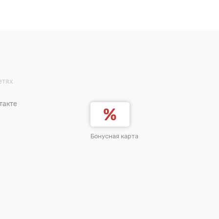
етях
такте
Бонусная карта