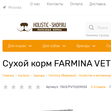
О нас
Контакты
Оплата
Доставка
Москва
Например:
Farmina
Для кошек
Для собак
Бренды
Ск
Сухой корм FARMINA VET 
Главная
Каталог
Бренды
Farmina (Фармина) - Холистик и ветеринар
Артикул:
7303/PVT020905S
0 отзывов