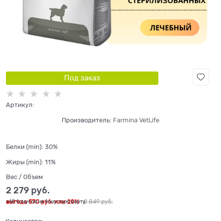
Под заказ
Артикул:
Производитель:
Farmina VetLife
Белки (min):
30%
Жиры (min):
11%
Вес / Объем
2 279
 руб.
выгода
570 руб.
или
20%
2 849
 руб.
+68 бонусов на бонусную карту