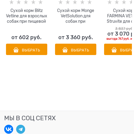
Сухой корм Blitz
Сухой корм Monge
Сухой кор
Vetline для взрослых
VetSolution для
FARMINA VET 
собак при пищевой
собак при
Struvite для 
аллергии
заболеваниях
диета при 
3 837
 руб
Hypoallergenic
печени Dog Hepatic
струвитного 
от
3 070
 
от
602
 руб.
от
3 360
 руб.
выгода
767 руб.
и
ВЫБРАТЬ
ВЫБРАТЬ
ВЫБРА
МЫ В СОЦ СЕТЯХ