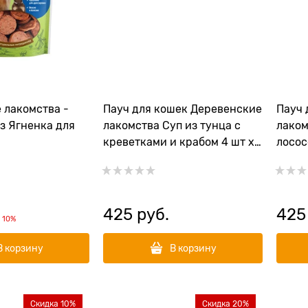
 лакомства -
Пауч для кошек Деревенские
Пауч 
з Ягненка для
лакомства Суп из тунца с
лаком
креветками и крабом 4 шт х
лосос
35 гр
35 гр
425
 руб.
425
и
10%
В корзину
В корзину
Скидка 10%
Скидка 20%