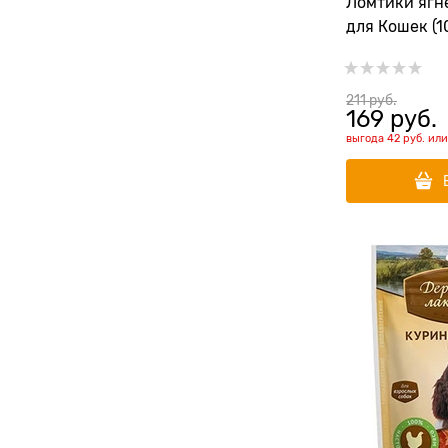
Ломтики ягн
для Кошек (1
211
 руб.
169
 руб.
выгода
42 руб.
ил