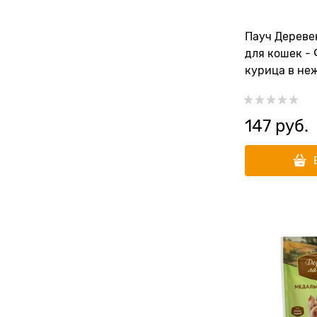
Пауч Дереве
для кошек -
курица в не
147
 руб.