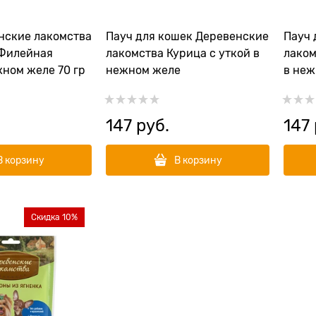
нские лакомства
Пауч для кошек Деревенские
Пауч 
 Филейная
лакомства Курица с уткой в
лаком
жном желе 70 гр
нежном желе
в неж
147
 руб.
147
В корзину
В корзину
Скидка 10%