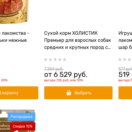
 лакомства -
Сухой корм ХОЛИСТИК
Игрушка Дер
ьки нежные
Премьер для взрослых собак
лакомства для
средних и крупных пород с
шар 
уткой и рисом.
7 254
 руб.
577
 ру
от
6 529
 руб.
519
и
20%
выгода
725 руб.
или
10%
выгода
В корзину
Выбрать
Распродажа
Скидка 10%