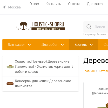
О нас
Контакты
Оплата
Доставка
Москва
Например:
Farmina
Для кошек
Для собак
Бренды
Ск
Дереве
Холистик Премьер (Деревенские
Лакомства) - Холистик корма для
Главная
Катал
собак и кошек
Консервы для кошек Деревенские
лакомства
Холис
(Деревенск
Холистик к