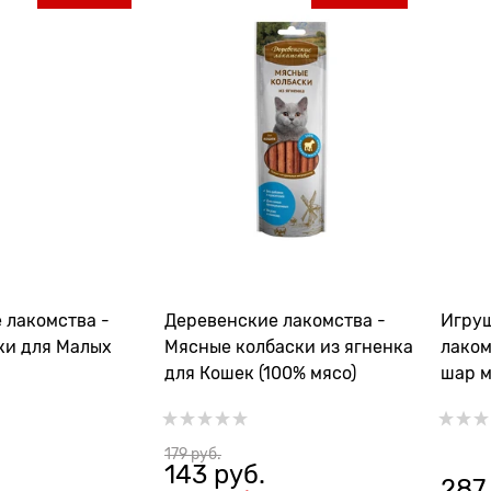
 лакомства -
Деревенские лакомства -
Игрушка Дер
ки для Малых
Мясные колбаски из ягненка
лакомства для
для Кошек (100% мясо)
шар м
179
 руб.
143
 руб.
287