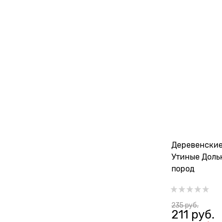
Деревенские
Утиные Доль
пород
235
 руб.
211
 руб.