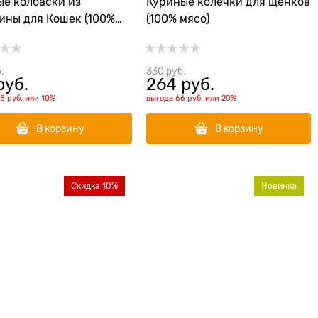
е колбаски из
Куриные колечки для щенков
ины для Кошек (100%
(100% мясо)
.
330
 руб.
руб.
264
 руб.
18 руб.
или
10%
выгода
66 руб.
или
20%
В корзину
В корзину
Скидка 10%
Новинка