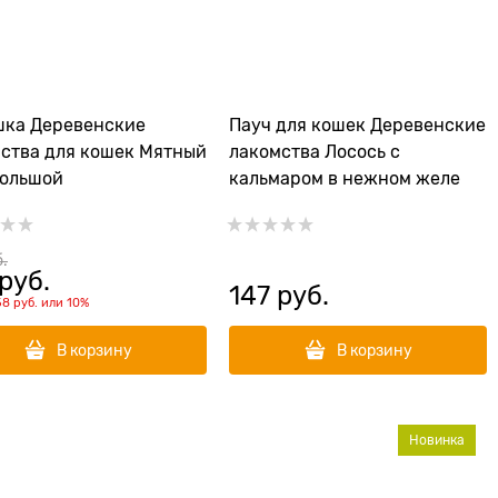
евенские
Пауч для кошек Деревенские
 кошек Мятный
лакомства Лосось с
большой
кальмаром в нежном желе
б.
 руб.
147
 руб.
58 руб.
или
10%
В корзину
В корзину
Новинка