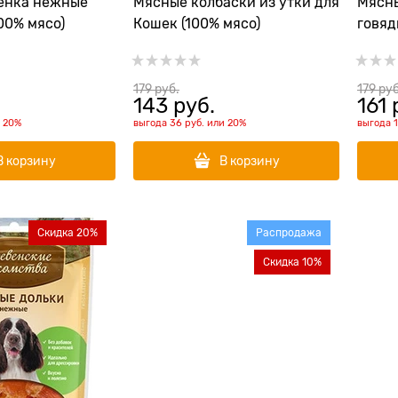
енка нежные
Мясные колбаски из утки для
Мясны
00% мясо)
Кошек (100% мясо)
говяд
мясо)
179
 руб.
179
 руб
143
 руб.
161
 
и
20%
выгода
36 руб.
или
20%
выгода
В корзину
В корзину
Скидка 20%
Распродажа
Скидка 10%