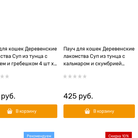
для кошек Деревенские
Пауч для кошек Деревенские
ства Суп из тунца с
лакомства Суп из тунца с
ем и гребешком 4 шт х
кальмаром и скумбрией
(макрелью) 4 шт х 35 гр
 руб.
425
 руб.
В корзину
В корзину
Рекомендуем
Скидка 10%