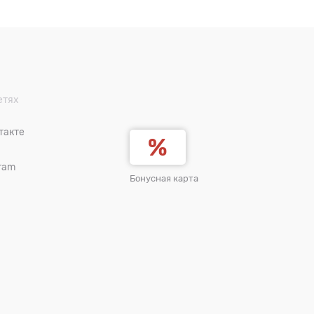
етях
такте
ram
Бонусная карта