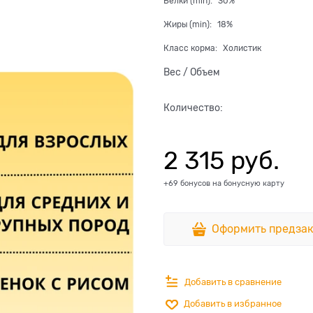
Белки (min):
30%
Жиры (min):
18%
Класс корма:
Холистик
Вес / Объем
Количество:
2 315
 руб.
+69 бонусов на бонусную карту
Оформить предзак
Добавить в сравнение
Добавить в избранное