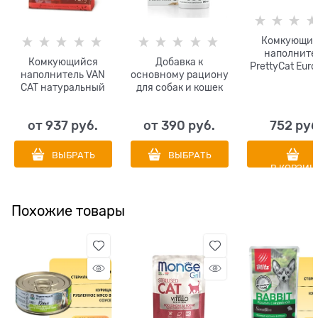
Комкующий
наполните
Комкующийся
Добавка к
PrettyCat Euro
наполнитель VAN
основному рациону
ароматом а
CAT натуральный
для собак и кошек
(микс нескол
без пыли и запаха
Масло дикого
глин)
лосося Вивидус
от
937
 руб.
от
390
 руб.
752
 руб
(VIVIDUS)
ВЫБРАТЬ
ВЫБРАТЬ
В КОРЗИН
Похожие товары