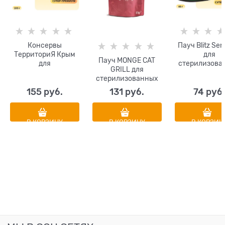
Консервы
Пауч Blitz Sen
ТерриториЯ Крым
для
Пауч MONGE CAT
для
стерилизова
GRILL для
стерилизованных
кошек кусоч
стерилизованных
кошек курица -
соусе с кроли
кошек Итальянская
рубленное мясо в
индейкой Steri
155
 руб.
131
 руб.
74
 руб
телятина
соусе
Cat Rabbit & T
in Gravy
В КОРЗИНУ
В КОРЗИНУ
В КОРЗИН