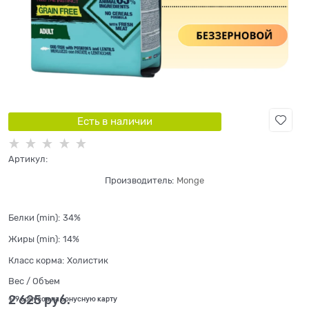
Есть в наличии
Артикул:
Производитель:
Monge
Белки (min):
34%
Жиры (min):
14%
Класс корма:
Холистик
Вес / Объем
2 625
 руб.
+79 бонусов на бонусную карту