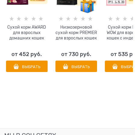
Сухой корм AWARD
Низкозерновой
Сухой корм 
для взрослых
сухой корм PREMIER
WOW для взр
домашних кошек
для взрослых кошек
кошек с инде
крупных пород с
с индейкой Turkey
курицей и яб
говядиной и
Adult Cat
от
452
 руб.
от
730
 руб.
от
535
 р
курицей с
добавлением
брокколи и юкки
ВЫБРАТЬ
ВЫБРАТЬ
ВЫБРА
Шидигера Indoor Big
cats