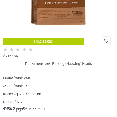
Под заказ
Артикул:
Производитель:
Barking (Meowing) Heads
Белки (min):
25%
Жиры (min):
15%
Класс корма:
Холистик
Вес / Объем
1 942
 руб.
+58 бонусов на бонусную карту