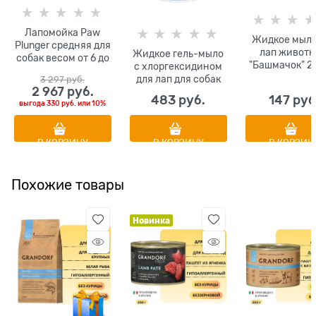
Лапомойка Paw
Жидкое мыло
Plunger средняя для
лап живот
Жидкое гель-мыло
собак весом от 6 до
"Башмачок" 2
с хлоргексидином
30 кг
для лап для собак
3 297
 руб.
2 967
 руб.
Территория "Сила
483
 руб.
147
 руб
свободы" 500 мл
выгода
330 руб.
или
10%
В КОРЗИНУ
В КОРЗИНУ
В КОРЗИН
Похожие товары
Новинка