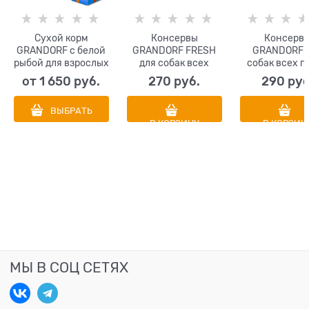
Сухой корм
Консервы
Консерв
GRANDORF с белой
GRANDORF FRESH
GRANDORF 
рыбой для взрослых
для собак всех
собак всех п
собак средних и
пород Паштет из
Паштет и
от
1 650
 руб.
270
 руб.
290
 руб
крупных пород
ягненка
говядины с ба
(Medium&Maxi White
и цветной кап
ВЫБРАТЬ
Fish)
В КОРЗИНУ
В КОРЗИН
МЫ В СОЦ СЕТЯХ