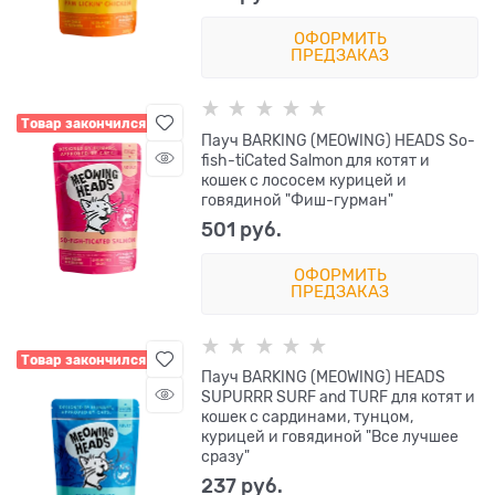
ОФОРМИТЬ
ПРЕДЗАКАЗ
Товар закончился
Пауч BARKING (MEOWING) HEADS So-
fish-tiCated Salmon для котят и
кошек с лососем курицей и
говядиной "Фиш-гурман"
501
 руб.
ОФОРМИТЬ
ПРЕДЗАКАЗ
Товар закончился
Пауч BARKING (MEOWING) HEADS
SUPURRR SURF and TURF для котят и
кошек с сардинами, тунцом,
курицей и говядиной "Все лучшее
сразу"
237
 руб.