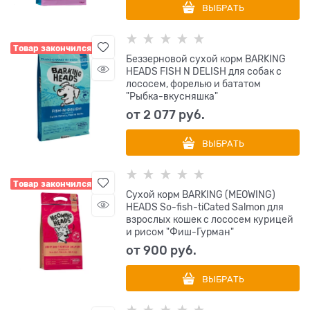
ВЫБРАТЬ
Товар закончился
Беззерновой сухой корм BARKING
HEADS FISH N DELISH для собак с
лососем, форелью и бататом
"Рыбка-вкусняшка"
от
2 077
 руб.
ВЫБРАТЬ
Товар закончился
Сухой корм BARKING (MEOWING)
HEADS So-fish-tiCated Salmon для
взрослых кошек с лососем курицей
и рисом "Фиш-Гурман"
от
900
 руб.
ВЫБРАТЬ