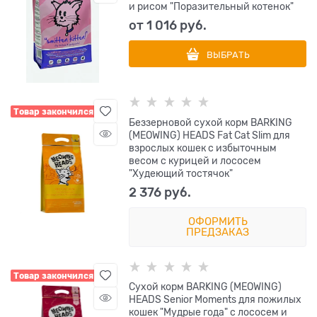
и рисом "Поразительный котенок"
от
1 016
 руб.
ВЫБРАТЬ
Товар закончился
Беззерновой cухой корм BARKING
(MEOWING) HEADS Fat Cat Slim для
взрослых кошек с избыточным
весом с курицей и лососем
"Худеющий тостячок"
2 376
 руб.
ОФОРМИТЬ
ПРЕДЗАКАЗ
Товар закончился
Сухой корм BARKING (MEOWING)
HEADS Senior Moments для пожилых
кошек "Мудрые года" с лососем и