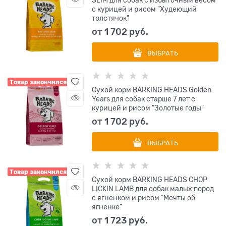
SLIM для собак с избыточным весом
с курицей и рисом "Худеющий
толстячок"
от
1 702
 руб.
ВЫБРАТЬ
Товар закончился
Сухой корм BARKING HEADS Golden
Years для собак старше 7 лет с
курицей и рисом "Золотые годы"
от
1 702
 руб.
ВЫБРАТЬ
Товар закончился
Сухой корм BARKING HEADS CHOP
LICKIN LAMB для собак малых пород
с ягненком и рисом "Мечты об
ягненке"
от
1 723
 руб.