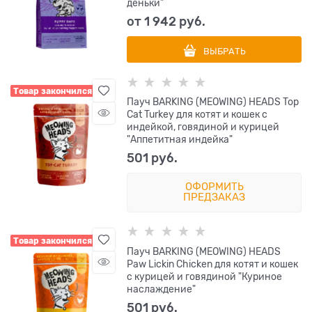
деньки"
от
1 942
 руб.
ВЫБРАТЬ
Товар закончился
Пауч BARKING (MEOWING) HEADS Top
Cat Turkey для котят и кошек с
индейкой, говядиной и курицей
"Аппетитная индейка"
501
 руб.
ОФОРМИТЬ
ПРЕДЗАКАЗ
Товар закончился
Пауч BARKING (MEOWING) HEADS
Paw Lickin Chicken для котят и кошек
с курицей и говядиной "Куриное
наслаждение"
501
 руб.