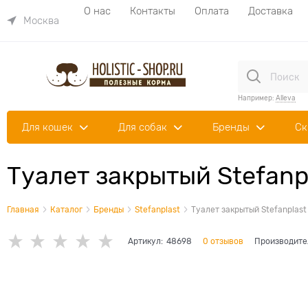
О нас
Контакты
Оплата
Доставка
Москва
Например:
Alleva
Для кошек
Для собак
Бренды
Ск
Туалет закрытый Stefanpl
Главная
Каталог
Бренды
Stefanplast
Туалет закрытый Stefanplast
Артикул:
48698
0 отзывов
Производите