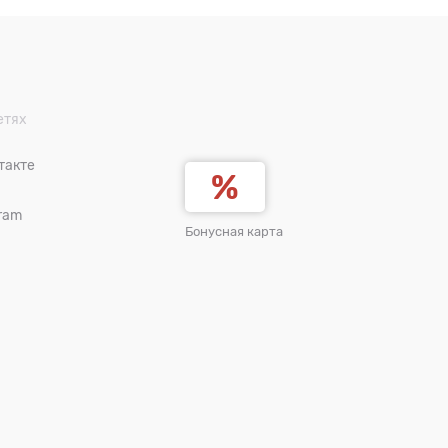
етях
такте
ram
Бонусная карта