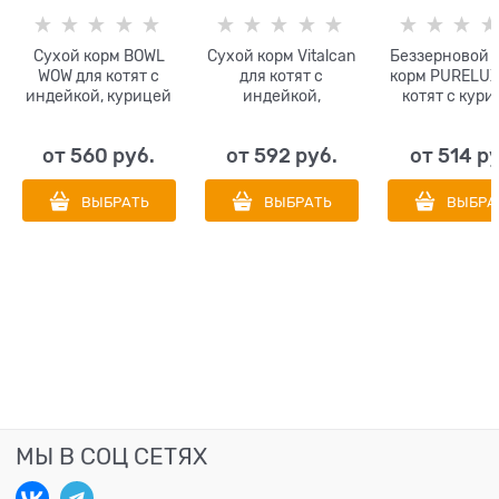
Сухой корм BOWL
Сухой корм Vitalcan
Беззерновой 
WOW для котят с
для котят с
корм PURELUX
индейкой, курицей
индейкой,
котят с кури
и черникой
свининой и яйцом
лососем и ну
Nutrique Baby Cat &
от
560
 руб.
от
592
 руб.
от
514
 р
Kitten
ВЫБРАТЬ
ВЫБРАТЬ
ВЫБРА
МЫ В СОЦ СЕТЯХ