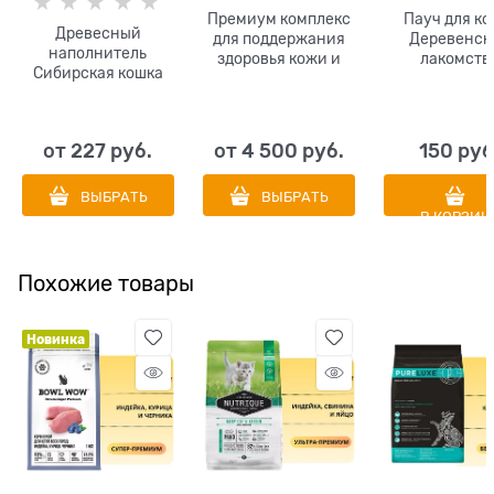
Премиум комплекс
Пауч для ко
Древесный
для поддержания
Деревенск
наполнитель
здоровья кожи и
лакомств
Сибирская кошка
шерсти собак и
Отборная у
Лесной
кошек! Добавка в
(паштет)
корм в виде соуса.
Сделано в Италии!
от
227
 руб.
от
4 500
 руб.
150
 руб
O2Pets Oil Skin
ВЫБРАТЬ
ВЫБРАТЬ
В КОРЗИН
Похожие товары
Новинка