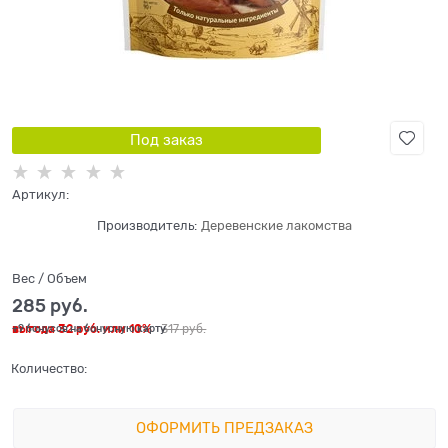
Под заказ
Артикул:
Производитель:
Деревенские лакомства
Вес / Объем
285
 руб.
выгода
32 руб.
или
10%
317
 руб.
+9 бонусов на бонусную карту
Количество:
ОФОРМИТЬ ПРЕДЗАКАЗ