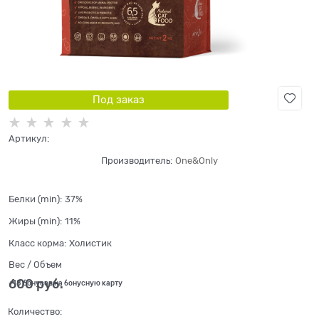
Под заказ
Артикул:
Производитель:
One&Only
Белки (min):
37%
Жиры (min):
11%
Класс корма:
Холистик
Вес / Объем
600
 руб.
+18 бонусов на бонусную карту
Количество: