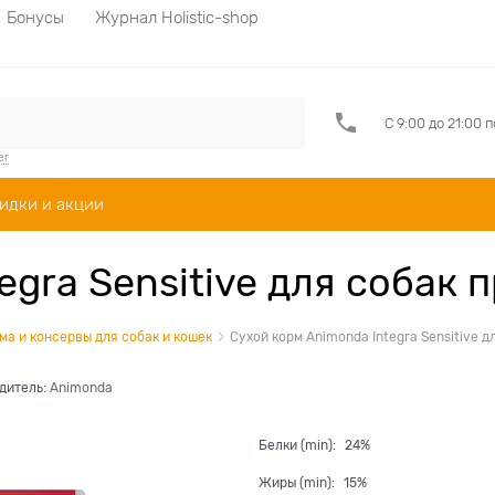
Бонусы
Журнал Holistic-shop
С 9:00 до 21:00 
er
идки и акции
egra Sensitive для собак
а и консервы для собак и кошек
Сухой корм Animonda Integra Sensitive 
дитель:
Animonda
Белки (min):
24%
Жиры (min):
15%