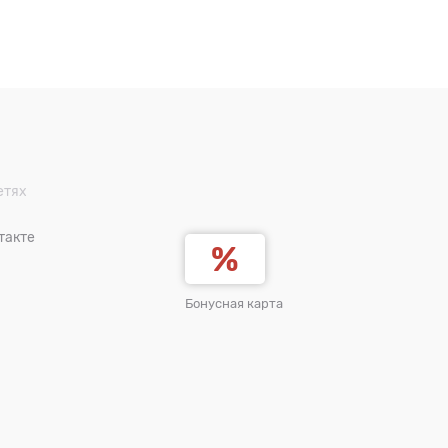
етях
такте
Бонусная карта