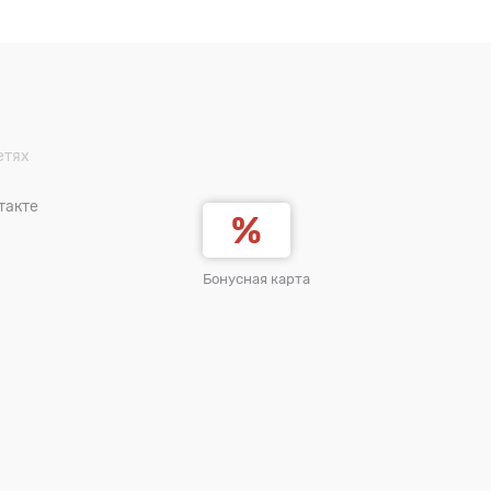
етях
такте
Бонусная карта