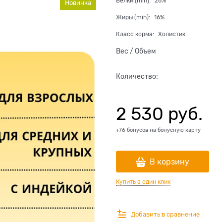
Белки (min):
26%
Новинка
Жиры (min):
16%
Класс корма:
Холистик
Вес / Объем
Количество:
2 530
 руб.
+76 бонусов на бонусную карту
В корзину
Купить в один клик
Добавить в сравнение