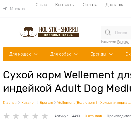
О нас
Контакты
Оплата
Доставка
Москва
Например:
Farmina
Для кошек
Для собак
Бренды
Ск
Сухой корм Wellement дл
индейкой Adult Dog Medi
Главная
Каталог
Бренды
Wellement (Веллемент) - Холистик корма д
Артикул:
14410
0 отзывов
Производител