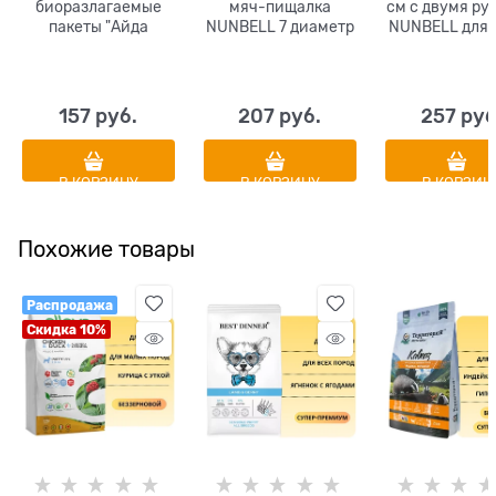
биоразлагаемые
мяч-пищалка
см с двумя ру
пакеты "Айда
NUNBELL 7 диаметр
NUNBELL для 
гулять" 25 х 40, 20
см
малых пор
шт
диаметр 5.5
цвета в
ассортиме
157
 руб.
207
 руб.
257
 руб
В КОРЗИНУ
В КОРЗИНУ
В КОРЗИН
Похожие товары
Распродажа
Скидка 10%