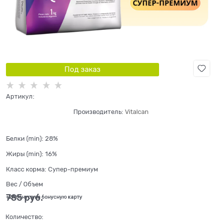
Под заказ
Артикул:
Производитель:
Vitalcan
Белки (min):
28%
Жиры (min):
16%
Класс корма:
Супер-премиум
Вес / Объем
785
 руб.
+24 бонуса на бонусную карту
Количество: