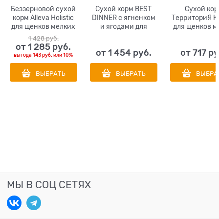
Беззерновой сухой
Сухой корм BEST
Сухой кор
корм Alleva Holistic
DINNER с ягненком
ТерриториЯ К
для щенков мелких
и ягодами для
для щенков м
пород с курицей и
щенков всех пород
пород Индей
1 428
 руб.
уткой (Puppy/Junior
Puppy Sensible Lamb
морошко
от
1 285
 руб.
от
1 454
 руб.
от
717
 ру
Chicken & Duck Mini)
& Berry
выгода
143 руб.
или
10%
ВЫБРАТЬ
ВЫБРАТЬ
ВЫБРА
МЫ В СОЦ СЕТЯХ