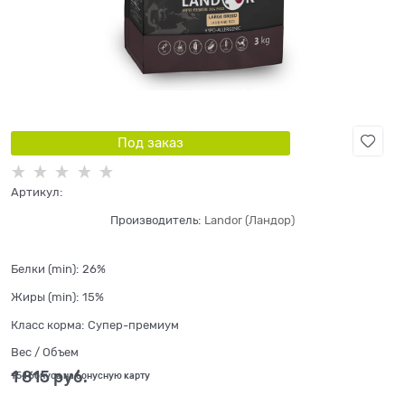
Под заказ
Артикул:
Производитель:
Landor (Ландор)
Белки (min):
26%
Жиры (min):
15%
Класс корма:
Супер-премиум
Вес / Объем
1 815
 руб.
+54 бонуса на бонусную карту