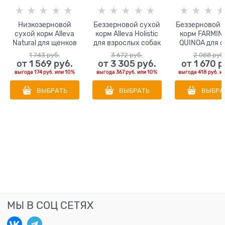
Низкозерновой
Беззерновой сухой
Беззерновой 
сухой корм Alleva
корм Alleva Holistic
корм FARMIN
Natural для щенков
для взрослых собак
QUINOA для с
мелких пород с
крупных пород с
всех пород
1 743
 руб.
3 672
 руб.
2 088
 руб
курицей и тыквой
курицей и уткой
перепелом и 
от
1 569
 руб.
от
3 305
 руб.
от
1 670
 р
(Puppy Chicken &
(Chicken & Duck
для кожи и ш
выгода
174 руб.
или
10%
выгода
367 руб.
или
10%
выгода
418 руб.
и
Pumkin Mini)
Adult Maxi)
ВЫБРАТЬ
ВЫБРАТЬ
ВЫБРА
МЫ В СОЦ СЕТЯХ