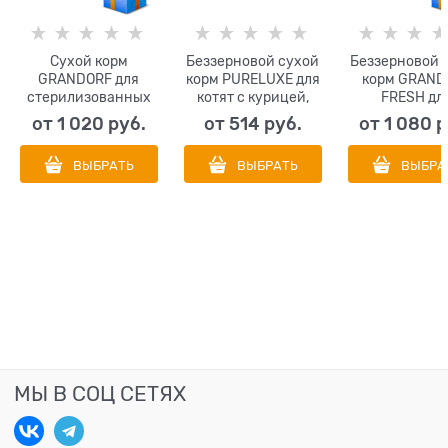
Сухой корм
Беззерновой сухой
Беззерновой 
GRANDORF для
корм PURELUXE для
корм GRAND
стерилизованных
котят с курицей,
FRESH дл
кошек кролик с
лососем и нутом.
взрослых кош
от
1 020
 руб.
от
514
 руб.
от
1 080
 
индейкой
уткой и батат
Rabbit/Turkey
ADULT Duck&
ВЫБРАТЬ
ВЫБРАТЬ
ВЫБРА
STERILISED
Potato
МЫ В СОЦ СЕТЯХ