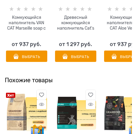
Комкующийся
Древесный
Комкующий
наполнитель VAN
комкующийся
наполнитель
CAT Marseille soap с
наполнитель Cat's
CAT Aloe Ver
ароматом
Best Original (Eko
ароматом алоэ
марсельского мыла
plus)
без пыли
от
937
 руб.
от
1 297
 руб.
от
937
 р
без пыли
ВЫБРАТЬ
ВЫБРАТЬ
ВЫБРА
Похожие товары
Хит