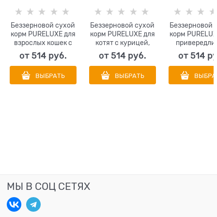
Беззерновой сухой
Беззерновой сухой
Беззерновой 
корм PURELUXE для
корм PURELUXE для
корм PURELUX
взрослых кошек с
котят с курицей,
привередли
индейкой и
лососем и нутом.
кошек с кури
от
514
 руб.
от
514
 руб.
от
514
 р
чечевицей
лососем
ВЫБРАТЬ
ВЫБРАТЬ
ВЫБРА
МЫ В СОЦ СЕТЯХ