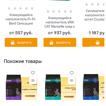
Силикагеле
Комкующийся
наполнитель
Комкующийся
наполнитель Pi-Pi-
котят Crystal
наполнитель VAN
Bent Сенсация
for Kitten
CAT Marseille soap с
свежести
ароматом
от
557
 руб.
от
937
 руб.
1 187
 ру
марсельского мыла
без пыли
ВЫБРАТЬ
ВЫБРАТЬ
В КОРЗИН
Похожие товары