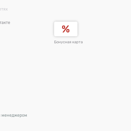
етях
такте
Бонусная карта
 с менеджером