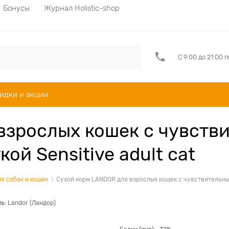
Бонусы
Журнал Holistic-shop
С 9:00 до 21:00 
идки и акции
взрослых кошек с чувст
кой Sensitive adult cat
я собак и кошек
Сухой корм LANDOR для взрослых кошек с чувствительным п
ль:
Landor (Ландор)