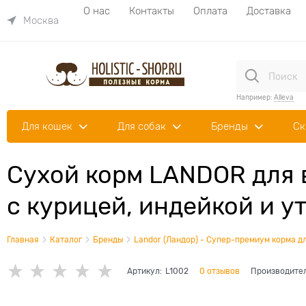
О нас
Контакты
Оплата
Доставка
Москва
Например:
Alleva
Для кошек
Для собак
Бренды
Ск
Сухой корм LANDOR для 
с курицей, индейкой и ут
Главная
Каталог
Бренды
Landor (Ландор) - Супер-премиум корма дл
Артикул:
L1002
0 отзывов
Производите